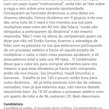
com um papo super "motivacional", onde não se fala sobre
a vaga e sim sobre uma suposta oportunidade.
Começaram as famosas dinâmicas, a uma delas me
chamou atenção, fomos dividimos em 5 grupos, e ele nos
deu uma nota de 2 reais e nos mandou pra rua para
multiplicar esse valor em 40 min (ele falava "vocês são
obrigados a participarem da dinâmica" e ele mesmo
respondia "Não") mas na altura do campeonato quem vai
dizer que não né! Então fomos, tivemos a estratégia de
falar com as pessoas na rua que estávamos participando
de um processo seletivo e havia ali aquele projeto de
multiplicar o valor, e claro mtas pessoas ajudaram, e ali
arrecadamos total a sala uns 98 reais... O cordernador
disse que o valor era para comprar alimentos para nós
mesmo, e que esse alimentos já havia sido comprado,
então ele nos trouxe ; bis (murcho), maçã (murcha) e
bananas... Detalhe já era 16h e pouco, então bora para
outra dinâmica... Ali já tinha pessoas com dor de cabeça,
cansadas, mas já que estamos aqui, não vamos desistir,
resumindo bem. Às 18:30 acabou o processo seletivo com
um aperto de mão e de 56, restaram 20. Bem desumano.
Candidatura
Candidatura online. O processo durou 9 Hora. Foi entrevistado no