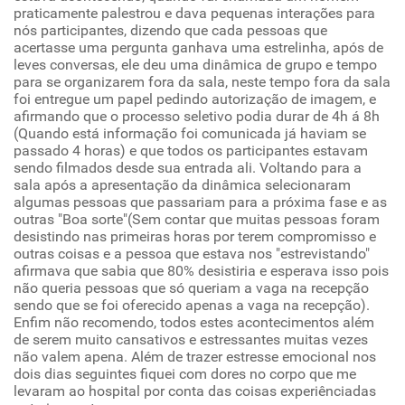
praticamente palestrou e dava pequenas interações para
nós participantes, dizendo que cada pessoas que
acertasse uma pergunta ganhava uma estrelinha, após de
leves conversas, ele deu uma dinâmica de grupo e tempo
para se organizarem fora da sala, neste tempo fora da sala
foi entregue um papel pedindo autorização de imagem, e
afirmando que o processo seletivo podia durar de 4h á 8h
(Quando está informação foi comunicada já haviam se
passado 4 horas) e que todos os participantes estavam
sendo filmados desde sua entrada ali. Voltando para a
sala após a apresentação da dinâmica selecionaram
algumas pessoas que passariam para a próxima fase e as
outras "Boa sorte"(Sem contar que muitas pessoas foram
desistindo nas primeiras horas por terem compromisso e
outras coisas e a pessoa que estava nos "estrevistando"
afirmava que sabia que 80% desistiria e esperava isso pois
não queria pessoas que só queriam a vaga na recepção
sendo que se foi oferecido apenas a vaga na recepção).
Enfim não recomendo, todos estes acontecimentos além
de serem muito cansativos e estressantes muitas vezes
não valem apena. Além de trazer estresse emocional nos
dois dias seguintes fiquei com dores no corpo que me
levaram ao hospital por conta das coisas experiênciadas