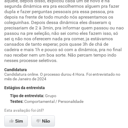
aquele, depois disso, explicou cada um de novo e na
segunda dinâmica era pra escolhermos alguem pra fazer
dupla e fazer perguntas pessoais pra essa pessoa, pra
depois na frente de todo mundo nós apresentamos os
coleguinhas. Depois dessa dinâmica eles disseram q
precisariam de 2 à 3min, pra informar quem passou ou nao
passou na pre seleção, não sei como eles fazem isso, só
sei q não nos oferecem nada pra comer, ja estávamos
cansados de tanto esperar, pois quase 3h de chá de
cadeira e mais 1h e pouco só com a dinâmica, pra no final
nao receber nem um boa sorte. Não percam tempo indo
nesses processe seletivos.
Candidatura
Candidatura online. O processo durou 4 Hora. Foi entrevistado no
mês de Janeiro de 2024
Estágios da entrevista
Tipo de entrevista
:
Grupo
Testes
:
Comportamental / Personalidade
Esta avaliação foi útil?
Sim
Não