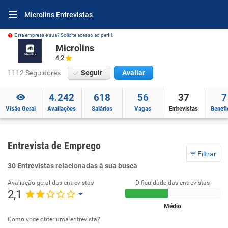
Microlins Entrevistas
Esta empresa é sua? Solicite acesso ao perfil.
Microlins
4,2
1112 Seguidores
Seguir
Avaliar
4.242
618
56
37
7
Visão Geral
Avaliações
Salários
Vagas
Entrevistas
Benefi
Entrevista de Emprego
Filtrar
30 Entrevistas relacionadas à sua busca
Avaliação geral das entrevistas
Dificuldade das entrevistas
2,1
Médio
Como voce obter uma entrevista?