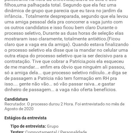
filhos,uma palhaçada total. Segundo que ela fez uma
dinâmica de grupo que parecia que eu tava no jardim da
infância.. Totalmente despreparada, segundo que ela levou
uma amiga pessoal dela pra concorrer a vaga junto com
os outros candidatos e isso ficou bem claro Durante o
processo seletivo, Durante as duas horas de seleção elas
mostraram isso claramente, totalmente antiético.(Ficou
claro que a vaga era da amiga). Quando estava finalizando
o processo seletivo ela disse que ia mandar no celular uma
outra etapa do processo seletivo que ia ser decisivo para a
contratação. Tive que cobrar a Patrícia,pois ela esqueceu
de me mandar.... enfim era óbvio que ninguém ali passou,
só a amiga dela... que processo seletivo ridículo...e diga se
de passagem a Patrícia não tem formação em RH pra
isso.... gente não vão... só vão passar raiva...e gastar
dinheiro de passagem... a vaga não oferta benefícios.
Candidatura
Recrutador. O processo durou 2 Hora. Foi entrevistado no mês de
Agosto de 2020
Estágios da entrevista
Tipo de entrevista
:
Grupo
Testes
:
Comportamental / Personalidade