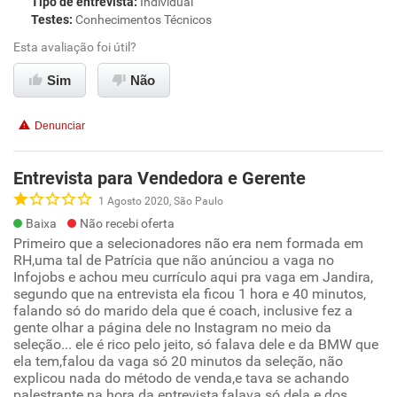
Tipo de entrevista
:
Individual
Testes
:
Conhecimentos Técnicos
Esta avaliação foi útil?
Sim
Não
Denunciar
Entrevista para Vendedora e Gerente
1 Agosto 2020, São Paulo
Baixa
Não recebi oferta
Primeiro que a selecionadores não era nem formada em
RH,uma tal de Patrícia que não anúnciou a vaga no
Infojobs e achou meu currículo aqui pra vaga em Jandira,
segundo que na entrevista ela ficou 1 hora e 40 minutos,
falando só do marido dela que é coach, inclusive fez a
gente olhar a página dele no Instagram no meio da
seleção... ele é rico pelo jeito, só falava dele e da BMW que
ela tem,falou da vaga só 20 minutos da seleção, não
explicou nada do método de venda,e tava se achando
palestrante na hora da entrevista,falava só dela e dos