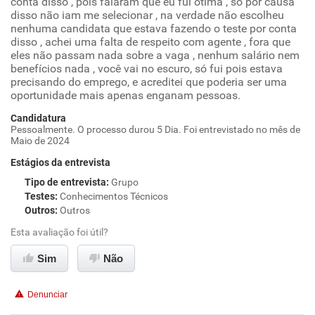
conta disso , pois falaram que eu fui ótima , só por causa
disso não iam me selecionar , na verdade não escolheu
nenhuma candidata que estava fazendo o teste por conta
disso , achei uma falta de respeito com agente , fora que
eles não passam nada sobre a vaga , nenhum salário nem
benefícios nada , você vai no escuro, só fui pois estava
precisando do emprego, e acreditei que poderia ser uma
oportunidade mais apenas enganam pessoas.
Candidatura
Pessoalmente. O processo durou 5 Dia. Foi entrevistado no mês de
Maio de 2024
Estágios da entrevista
Tipo de entrevista
:
Grupo
Testes
:
Conhecimentos Técnicos
Outros
:
Outros
Esta avaliação foi útil?
Sim
Não
Denunciar