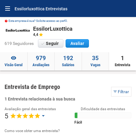
Essilorluxottica Entrevistas
Esta empresa é sua? Solicite acesso ao perfil.
EssilorLuxottica
4,4
619 Seguidores
Seguir
Avaliar
979
192
35
1
Visão Geral
Avaliações
Salários
Vagas
Entrevista
Entrevista de Emprego
Filtrar
1 Entrevista relacionada à sua busca
Avaliação geral das entrevistas
Dificuldade das entrevistas
5
Fácil
Como voce obter uma entrevista?