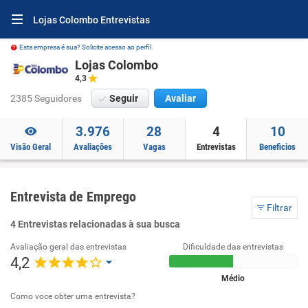
Lojas Colombo Entrevistas
Esta empresa é sua? Solicite acesso ao perfil.
Lojas Colombo
4,3
2385 Seguidores
Seguir
Avaliar
3.976
28
4
10
Visão Geral
Avaliações
Vagas
Entrevistas
Beneficios
Entrevista de Emprego
Filtrar
4 Entrevistas relacionadas à sua busca
Avaliação geral das entrevistas
Dificuldade das entrevistas
4,2
Médio
Como voce obter uma entrevista?