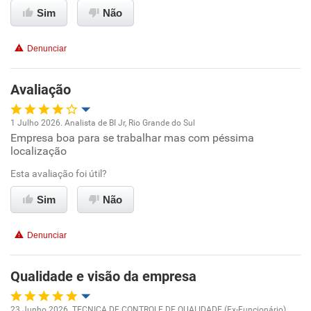
Sim
Não
Recomenda esta empresa
Conciliação com a vida familiar
Recomenda a diretoria
Denunciar
Benefícios
Avaliação
Recomenda esta empresa
1 Julho 2026. Analista de BI Jr, Rio Grande do Sul
Empresa boa para se trabalhar mas com péssima
Oportunidade de promoção
localização
Ambiente de trabalho
Esta avaliação foi útil?
Sim
Não
Conciliação com a vida familiar
Denunciar
Benefícios
Qualidade e visão da empresa
Recomenda esta empresa
Recomenda a diretoria
23 Junho 2026. TECNICA DE CONTROLE DE QUALIDADE (Ex-Funcionário),