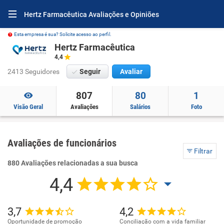
Hertz Farmacêutica Avaliações e Opiniões
Esta empresa é sua? Solicite acesso ao perfil.
Hertz Farmacêutica
4,4
2413 Seguidores
Seguir
Avaliar
807
80
1
Visão Geral
Avaliações
Salários
Foto
Avaliações de funcionários
Filtrar
880 Avaliações relacionadas a sua busca
4,4
3,7
4,2
Oportunidade de promoção
Conciliação com a vida familiar