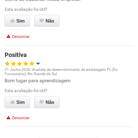
Esta avaliação foi útil?
Ambiente de trabalho
Sim
Não
Conciliação com a vida familiar
Denunciar
Benefícios
Positiva
Recomenda esta empresa
21 Junho 2026. Analista de desenvolvimento de embalagem PL (Ex-
Funcionário), Rio Grande do Sul
Oportunidade de promoção
Bom lugar para aprendizagem
Esta avaliação foi útil?
Ambiente de trabalho
Sim
Não
Conciliação com a vida familiar
Denunciar
Benefícios