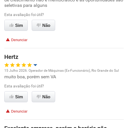
seletivas para alguns
Ambiente de trabalho
Esta avaliação foi útil?
Conciliação com a vida familiar
Sim
Não
Benefícios
Denunciar
Não recomenda esta empresa
Hertz
Não recomenda a diretoria
15 Julho 2026. Operador de Máquinas (Ex-Funcionário), Rio Grande do Sul
muito boa, porém sem VA
Oportunidade de promoção
Esta avaliação foi útil?
Ambiente de trabalho
Sim
Não
Conciliação com a vida familiar
Denunciar
Benefícios