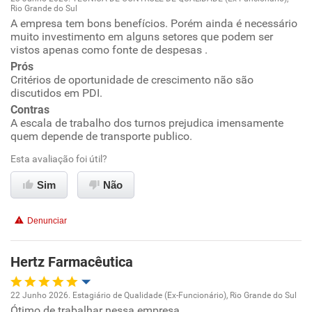
Rio Grande do Sul
Oportunidade de promoção
A empresa tem bons benefícios. Porém ainda é necessário
muito investimento em alguns setores que podem ser
vistos apenas como fonte de despesas .
Ambiente de trabalho
Prós
Critérios de oportunidade de crescimento não são
Conciliação com a vida familiar
discutidos em PDI.
Contras
Benefícios
A escala de trabalho dos turnos prejudica imensamente
quem depende de transporte publico.
Recomenda esta empresa
Esta avaliação foi útil?
Recomenda a diretoria
Sim
Não
Denunciar
Hertz Farmacêutica
22 Junho 2026. Estagiário de Qualidade (Ex-Funcionário), Rio Grande do Sul
Ótimo de trabalhar nessa empresa.
Oportunidade de promoção