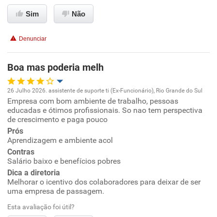
Ambiente de trabalho
Sim
Não
Conciliação com a vida familiar
Denunciar
Benefícios
Boa mas poderia melh
Recomenda esta empresa
26 Julho 2026. assistente de suporte ti (Ex-Funcionário), Rio Grande do Sul
Recomenda a diretoria
Empresa com bom ambiente de trabalho, pessoas
Oportunidade de promoção
educadas e ótimos profissionais. So nao tem perspectiva
de crescimento e paga pouco
Ambiente de trabalho
Prós
Aprendizagem e ambiente acol
Conciliação com a vida familiar
Contras
Salário baixo e benefícios pobres
Dica a diretoria
Benefícios
Melhorar o icentivo dos colaboradores para deixar de ser
uma empresa de passagem.
Recomenda esta empresa
Esta avaliação foi útil?
Recomenda a diretoria