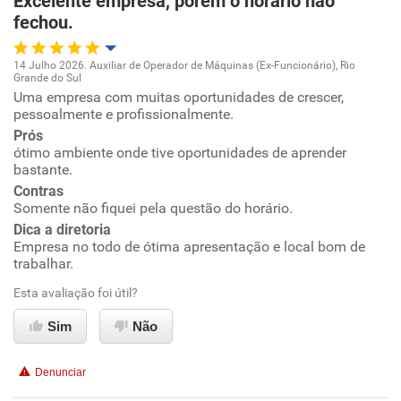
Excelente empresa, porém o horário não
fechou.
Recomenda esta empresa
Recomenda a diretoria
14 Julho 2026. Auxiliar de Operador de Máquinas (Ex-Funcionário), Rio
Grande do Sul
Oportunidade de promoção
Uma empresa com muitas oportunidades de crescer,
pessoalmente e profissionalmente.
Ambiente de trabalho
Prós
ótimo ambiente onde tive oportunidades de aprender
bastante.
Conciliação com a vida familiar
Contras
Somente não fiquei pela questão do horário.
Benefícios
Dica a diretoria
Empresa no todo de ótima apresentação e local bom de
trabalhar.
Recomenda esta empresa
Esta avaliação foi útil?
Recomenda a diretoria
Sim
Não
Denunciar