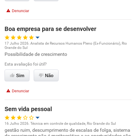
Benefícios
Denunciar
Recomenda esta empresa
Boa empresa para se desenvolver
Recomenda a diretoria
17 Julho 2026. Analista de Recursos Humanos Pleno (Ex-Funcionário), Rio
Grande do Sul
Oportunidade de promoção
Possibilidade de crescimento
Esta avaliação foi útil?
Ambiente de trabalho
Sim
Não
Conciliação com a vida familiar
Denunciar
Benefícios
Sem vida pessoal
Recomenda esta empresa
Recomenda a diretoria
16 Julho 2026. Técnica em controle de qualidade, Rio Grande do Sul
gestão ruim, descumprimento de escalas de folga, sistema
Oportunidade de promoção
de crescimento não é meritocrático e as oportunidades são