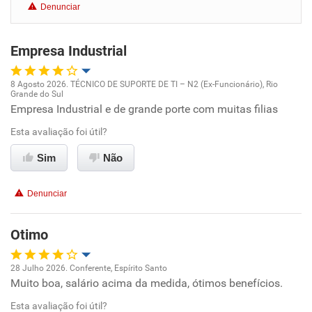
Denunciar
Benefícios
Empresa Industrial
Recomenda esta empresa
Recomenda a diretoria
8 Agosto 2026. TÉCNICO DE SUPORTE DE TI – N2 (Ex-Funcionário), Rio
Grande do Sul
Oportunidade de promoção
Empresa Industrial e de grande porte com muitas filias
Esta avaliação foi útil?
Ambiente de trabalho
Sim
Não
Conciliação com a vida familiar
Denunciar
Benefícios
Otimo
Recomenda esta empresa
Recomenda a diretoria
28 Julho 2026. Conferente, Espírito Santo
Muito boa, salário acima da medida, ótimos benefícios.
Oportunidade de promoção
Esta avaliação foi útil?