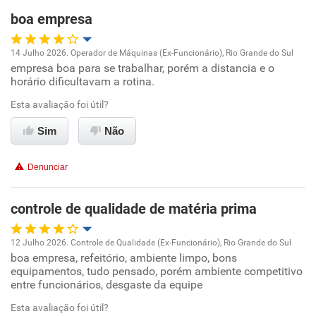
boa empresa
14 Julho 2026. Operador de Máquinas (Ex-Funcionário), Rio Grande do Sul
empresa boa para se trabalhar, porém a distancia e o
Oportunidade de promoção
horário dificultavam a rotina.
Ambiente de trabalho
Esta avaliação foi útil?
Sim
Não
Conciliação com a vida familiar
Denunciar
Benefícios
controle de qualidade de matéria prima
Recomenda esta empresa
12 Julho 2026. Controle de Qualidade (Ex-Funcionário), Rio Grande do Sul
boa empresa, refeitório, ambiente limpo, bons
Oportunidade de promoção
equipamentos, tudo pensado, porém ambiente competitivo
entre funcionários, desgaste da equipe
Ambiente de trabalho
Esta avaliação foi útil?