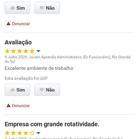
Conciliação com a vida familiar
Sim
Não
Benefícios
Denunciar
Recomenda esta empresa
Avaliação
Recomenda a diretoria
9 Julho 2026. Jovem Aprendiz Administrativo (Ex-Funcionário), Rio Grande
do Sul
Oportunidade de promoção
Excelente ambiente de trabalho
Esta avaliação foi útil?
Ambiente de trabalho
Sim
Não
Conciliação com a vida familiar
Denunciar
Benefícios
Empresa com grande rotatividade.
Recomenda esta empresa
Recomenda a diretoria