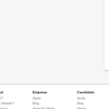
nal
Empresa
Candidato
s?
Ajuda
Ajuda
 Infojobs?
Blog
Blog
nosco
Anunciar Vagas
Vagas