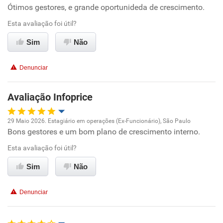
Ótimos gestores, e grande oportunideda de crescimento.
Oportunidade de promoção
Esta avaliação foi útil?
Ambiente de trabalho
Sim
Não
Conciliação com a vida familiar
Denunciar
Benefícios
Avaliação Infoprice
Recomenda esta empresa
29 Maio 2026. Estagiário em operações (Ex-Funcionário), São Paulo
Recomenda a diretoria
Bons gestores e um bom plano de crescimento interno.
Oportunidade de promoção
Esta avaliação foi útil?
Ambiente de trabalho
Sim
Não
Conciliação com a vida familiar
Denunciar
Benefícios