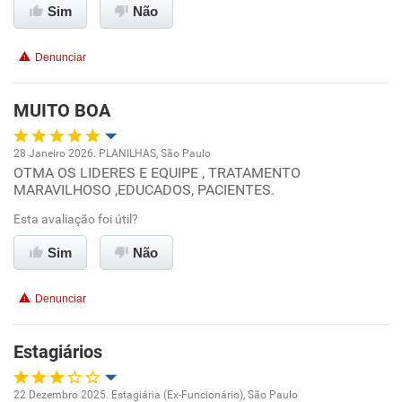
Sim
Não
Conciliação com a vida familiar
Denunciar
Benefícios
MUITO BOA
Recomenda esta empresa
28 Janeiro 2026. PLANILHAS, São Paulo
Recomenda a diretoria
OTMA OS LIDERES E EQUIPE , TRATAMENTO
Oportunidade de promoção
MARAVILHOSO ,EDUCADOS, PACIENTES.
Ambiente de trabalho
Esta avaliação foi útil?
Sim
Não
Conciliação com a vida familiar
Denunciar
Benefícios
Estagiários
Recomenda esta empresa
Recomenda a diretoria
22 Dezembro 2025. Estagiária (Ex-Funcionário), São Paulo