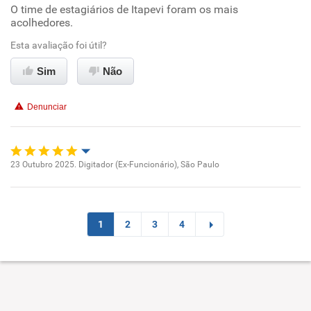
O time de estagiários de Itapevi foram os mais
Oportunidade de promoção
acolhedores.
Ambiente de trabalho
Esta avaliação foi útil?
Sim
Não
Conciliação com a vida familiar
Denunciar
Benefícios
Recomenda esta empresa
23 Outubro 2025. Digitador (Ex-Funcionário), São Paulo
Oportunidade de promoção
Ambiente de trabalho
1
2
3
4
Conciliação com a vida familiar
Benefícios