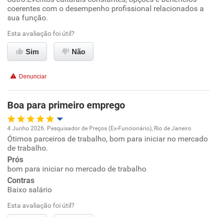
Ambiente de trabalho
coerentes com o desempenho profissional relacionados a
sua função.
Conciliação com a vida familiar
Esta avaliação foi útil?
Sim
Não
Benefícios
Denunciar
Recomenda esta empresa
Recomenda a diretoria
Boa para primeiro emprego
4 Junho 2026. Pesquisador de Preços (Ex-Funcionário), Rio de Janeiro
Ótimos parceiros de trabalho, bom para iniciar no mercado
Oportunidade de promoção
de trabalho.
Prós
Ambiente de trabalho
bom para iniciar no mercado de trabalho
Contras
Conciliação com a vida familiar
Baixo salário
Esta avaliação foi útil?
Benefícios