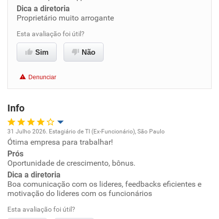
Dica a diretoria
Benefícios
Proprietário muito arrogante
Esta avaliação foi útil?
Não recomenda esta empresa
Sim
Não
Não recomenda a diretoria
Denunciar
Info
31 Julho 2026. Estagiário de TI (Ex-Funcionário), São Paulo
Ótima empresa para trabalhar!
Oportunidade de promoção
Prós
Oportunidade de crescimento, bônus.
Ambiente de trabalho
Dica a diretoria
Boa comunicação com os lideres, feedbacks eficientes e
Conciliação com a vida familiar
motivação do lideres com os funcionários
Esta avaliação foi útil?
Benefícios