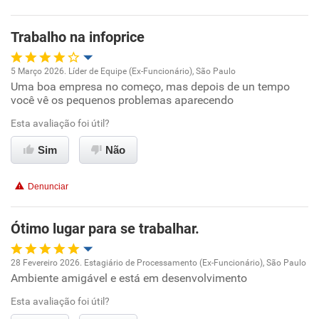
Recomenda a diretoria
Trabalho na infoprice
5 Março 2026. Líder de Equipe (Ex-Funcionário), São Paulo
Uma boa empresa no começo, mas depois de un tempo
Oportunidade de promoção
você vê os pequenos problemas aparecendo
Ambiente de trabalho
Esta avaliação foi útil?
Sim
Não
Conciliação com a vida familiar
Denunciar
Benefícios
Ótimo lugar para se trabalhar.
Recomenda esta empresa
Não recomenda a diretoria
28 Fevereiro 2026. Estagiário de Processamento (Ex-Funcionário), São Paulo
Ambiente amigável e está em desenvolvimento
Oportunidade de promoção
Esta avaliação foi útil?
Ambiente de trabalho