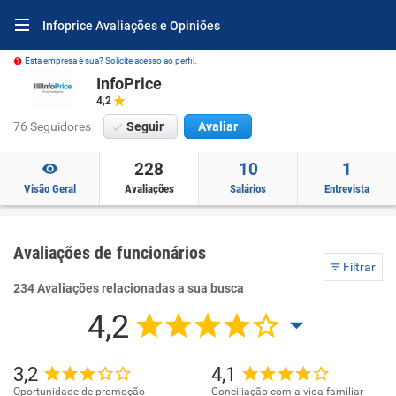
Infoprice Avaliações e Opiniões
Esta empresa é sua? Solicite acesso ao perfil.
InfoPrice
4,2
76 Seguidores
Seguir
Avaliar
228
10
1
Visão Geral
Avaliações
Salários
Entrevista
Avaliações de funcionários
Filtrar
234 Avaliações relacionadas a sua busca
4,2
3,2
4,1
Oportunidade de promoção
Conciliação com a vida familiar