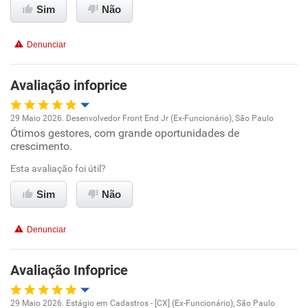
Sim
Não
Recomenda esta empresa
Denunciar
Avaliação infoprice
29 Maio 2026. Desenvolvedor Front End Jr (Ex-Funcionário), São Paulo
Ótimos gestores, com grande oportunidades de
Oportunidade de promoção
crescimento.
Ambiente de trabalho
Esta avaliação foi útil?
Sim
Não
Conciliação com a vida familiar
Denunciar
Benefícios
Avaliação Infoprice
Recomenda esta empresa
Recomenda a diretoria
29 Maio 2026. Estágio em Cadastros - [CX] (Ex-Funcionário), São Paulo