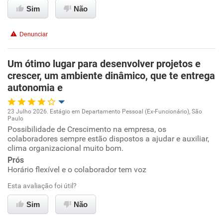
Sim
Não
Recomenda esta empresa
Denunciar
Recomenda a diretoria
Um ótimo lugar para desenvolver projetos e
crescer, um ambiente dinâmico, que te entrega
autonomia e
23 Julho 2026. Estágio em Departamento Pessoal (Ex-Funcionário), São
Paulo
Oportunidade de promoção
Possibilidade de Crescimento na empresa, os
colaboradores sempre estão dispostos a ajudar e auxiliar,
clima organizacional muito bom.
Ambiente de trabalho
Prós
Horário flexível e o colaborador tem voz
Conciliação com a vida familiar
Esta avaliação foi útil?
Benefícios
Sim
Não