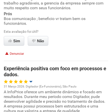
trabalho agradáveis, a gerencia da empresa sempre com
muito respeito com seus funcionários.
Ambiente de trabalho
Prós
Boa comunicação ; beneficio vr tratam bem os
funcionários.
Conciliação com a vida familiar
Esta avaliação foi útil?
Benefícios
Sim
Não
Recomenda esta empresa
Denunciar
Recomenda a diretoria
Experiência positiva com foco em processos e
dados.
31 Março 2026. Digitador (Ex-Funcionário), São Paulo
A InfoPrice oferece um ambiente dinâmico e focado em
Oportunidade de promoção
resultados. Durante meu período como Digitador, pude
desenvolver agilidade e precisão no tratamento de dados.
Ambiente de trabalho
A empresa possui processos bem estruturados e uma
cultura que valoriza a entrega de qualidade