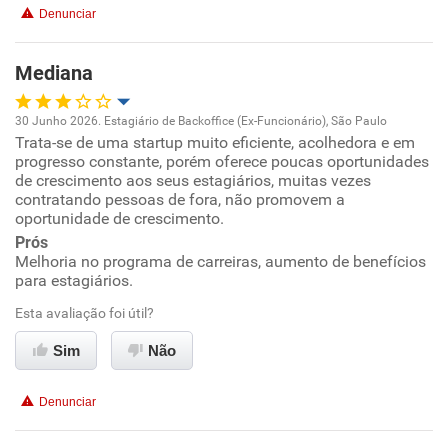
Recomenda esta empresa
Denunciar
Mediana
30 Junho 2026. Estagiário de Backoffice (Ex-Funcionário), São Paulo
Trata-se de uma startup muito eficiente, acolhedora e em
Oportunidade de promoção
progresso constante, porém oferece poucas oportunidades
de crescimento aos seus estagiários, muitas vezes
Ambiente de trabalho
contratando pessoas de fora, não promovem a
oportunidade de crescimento.
Prós
Conciliação com a vida familiar
Melhoria no programa de carreiras, aumento de benefícios
para estagiários.
Benefícios
Esta avaliação foi útil?
Não recomenda esta empresa
Sim
Não
Não recomenda a diretoria
Denunciar