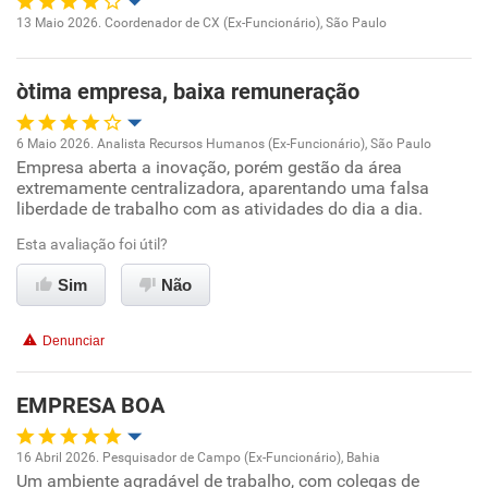
Recomenda esta empresa
13 Maio 2026. Coordenador de CX (Ex-Funcionário), São Paulo
Oportunidade de promoção
Recomenda a diretoria
òtima empresa, baixa remuneração
Ambiente de trabalho
6 Maio 2026. Analista Recursos Humanos (Ex-Funcionário), São Paulo
Conciliação com a vida familiar
Empresa aberta a inovação, porém gestão da área
Oportunidade de promoção
extremamente centralizadora, aparentando uma falsa
liberdade de trabalho com as atividades do dia a dia.
Benefícios
Ambiente de trabalho
Esta avaliação foi útil?
Recomenda esta empresa
Conciliação com a vida familiar
Sim
Não
Recomenda a diretoria
Benefícios
Denunciar
Recomenda esta empresa
EMPRESA BOA
Recomenda a diretoria
16 Abril 2026. Pesquisador de Campo (Ex-Funcionário), Bahia
Um ambiente agradável de trabalho, com colegas de
Oportunidade de promoção