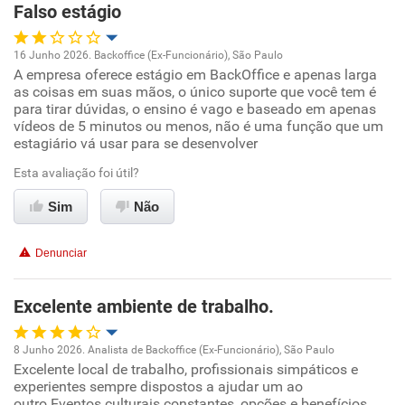
Falso estágio
16 Junho 2026. Backoffice (Ex-Funcionário), São Paulo
A empresa oferece estágio em BackOffice e apenas larga
Oportunidade de promoção
as coisas em suas mãos, o único suporte que você tem é
para tirar dúvidas, o ensino é vago e baseado em apenas
Ambiente de trabalho
vídeos de 5 minutos ou menos, não é uma função que um
estagiário vá usar para se desenvolver
Conciliação com a vida familiar
Esta avaliação foi útil?
Sim
Não
Benefícios
Denunciar
Não recomenda esta empresa
Excelente ambiente de trabalho.
8 Junho 2026. Analista de Backoffice (Ex-Funcionário), São Paulo
Excelente local de trabalho, profissionais simpáticos e
Oportunidade de promoção
experientes sempre dispostos a ajudar um ao
outro.Eventos culturais constantes, opções e benefícios