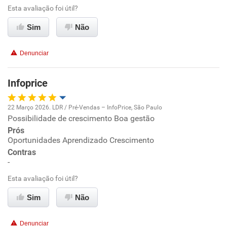
Esta avaliação foi útil?
Ambiente de trabalho
Sim
Não
Conciliação com a vida familiar
Denunciar
Benefícios
Infoprice
Recomenda esta empresa
22 Março 2026. LDR / Pré-Vendas – InfoPrice, São Paulo
Recomenda a diretoria
Possibilidade de crescimento Boa gestão
Oportunidade de promoção
Prós
Oportunidades Aprendizado Crescimento
Ambiente de trabalho
Contras
-
Conciliação com a vida familiar
Esta avaliação foi útil?
Benefícios
Sim
Não
Recomenda esta empresa
Denunciar