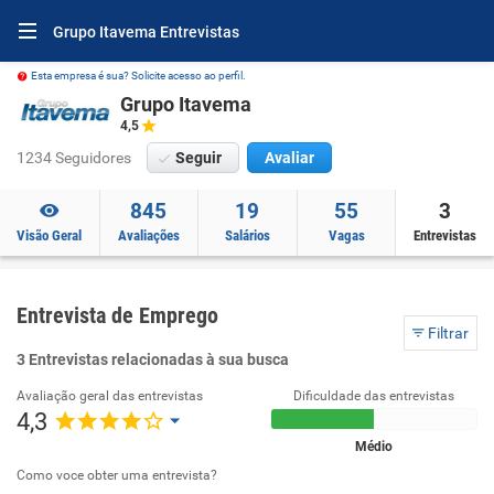
Grupo Itavema Entrevistas
Esta empresa é sua? Solicite acesso ao perfil.
Grupo Itavema
4,5
1234 Seguidores
Seguir
Avaliar
845
19
55
3
Visão Geral
Avaliações
Salários
Vagas
Entrevistas
Entrevista de Emprego
Filtrar
3 Entrevistas relacionadas à sua busca
Avaliação geral das entrevistas
Dificuldade das entrevistas
4,3
Médio
Como voce obter uma entrevista?