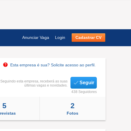
Anunciar Vaga
Login
Cadastrar CV
Esta empresa é sua? Solicite acesso ao perfil.
Seguindo esta empresa, receberá as suas
Seguir
últimas vagas e novidades.
438 Seguidores
5
2
revistas
Fotos