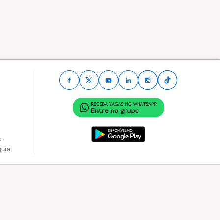
e
gura