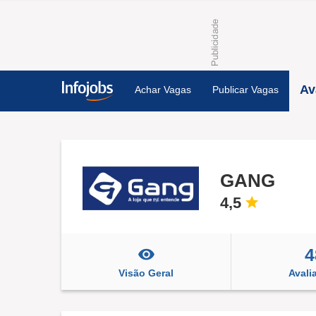
Av
Achar Vagas
Publicar Vagas
GANG
4,5
4
Visão Geral
Avali