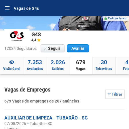
Vagas de G4s
Perfil verificado
G4S
4,4
12024 Seguidores
Seguir
Avaliar
7.353
2.026
679
30
4
Visão Geral
Avaliações
Salários
Vagas
Entrevistas
Fot
Vagas de Empregos
Filtrar
679 Vagas de empregos de 267 anúncios
AUXILIAR DE LIMPEZA - TUBARÃO - SC
-
07/08/2026
Tubarão - SC
Limpeza