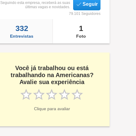
Seguindo esta empresa, receberá as suas
Seguir
últimas vagas e novidades.
79.101 Seguidores
332
1
Entrevistas
Foto
Você já trabalhou ou está
trabalhando na Americanas?
Avalie sua experiência
Clique para avaliar