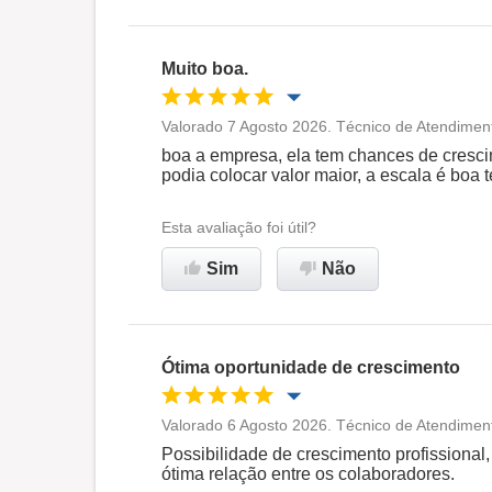
Muito boa.
Valorado 7 Agosto 2026. Técnico de Atendimen
Oportunidade de promoção
boa a empresa, ela tem chances de cresci
podia colocar valor maior, a escala é boa
Ambiente de trabalho
Esta avaliação foi útil?
Recomenda esta empresa
Sim
Não
Ótima oportunidade de crescimento
Valorado 6 Agosto 2026. Técnico de Atendiment
Oportunidade de promoção
Possibilidade de crescimento profissional,
ótima relação entre os colaboradores.