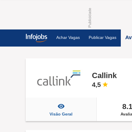
Av
Achar Vagas
Publicar Vagas
Callink
4,5
8.
Visão Geral
Avali