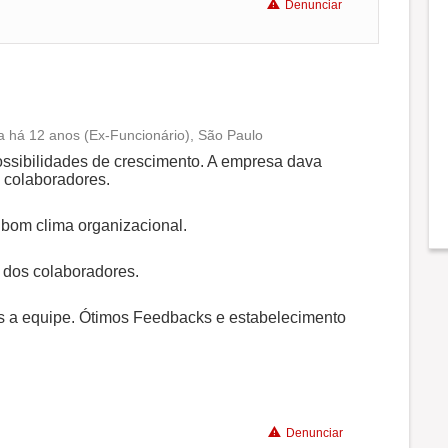
Denunciar
 há 12 anos (Ex-Funcionário), São Paulo
Conciliação com a vida familiar
ssibilidades de crescimento. A empresa dava
 colaboradores.
Benefícios
 bom clima organizacional.
Recomenda a diretoria
 dos colaboradores.
 a equipe. Ótimos Feedbacks e estabelecimento
Denunciar