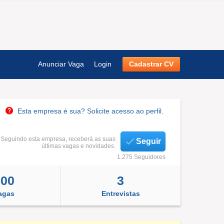
Anunciar Vaga
Login
Cadastrar CV
Esta empresa é sua? Solicite acesso ao perfil.
Seguindo esta empresa, receberá as suas
Seguir
últimas vagas e novidades.
1.275 Seguidores
700
3
agas
Entrevistas