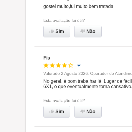
Oportunidade de promoção
gostei muito,fui muito bem tratada
Ambiente de trabalho
Esta avaliação foi útil?
Sim
Não
Recomenda esta empresa
Fis
Valorado 2 Agosto 2026. Operador de Atendime
Oportunidade de promoção
No geral, é bom trabalhar lá. Lugar de fáci
6X1, o que eventualmente torna cansativo
Ambiente de trabalho
Esta avaliação foi útil?
Recomenda esta empresa
Sim
Não