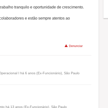
Benefícios
 trabalho tranquilo e oportunidade de crescimento.
Recomenda a diretoria
 colaboradores e estão sempre atentos ao
Denunciar
 Operacional I há 6 anos (Ex-Funcionário), São Paulo
Conciliação com a vida familiar
Benefícios
Recomenda a diretoria
nto há 13 anos (Ex-Funcionário), São Paulo