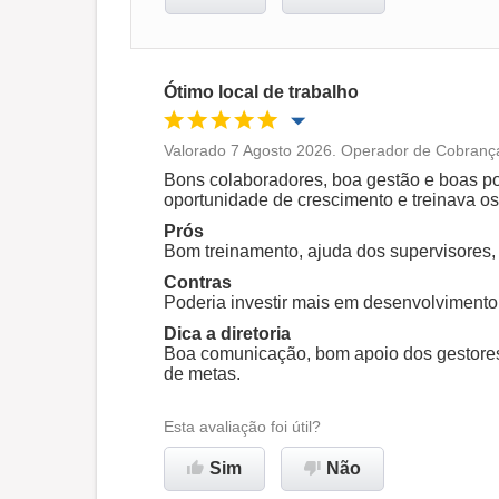
Ótimo local de trabalho
Valorado 7 Agosto 2026. Operador de Cobrança
Oportunidade de promoção
Bons colaboradores, boa gestão e boas po
oportunidade de crescimento e treinava os
Ambiente de trabalho
Prós
Bom treinamento, ajuda dos supervisores,
Contras
Recomenda esta empresa
Poderia investir mais em desenvolvimento
Dica a diretoria
Boa comunicação, bom apoio dos gestores
de metas.
Esta avaliação foi útil?
Sim
Não