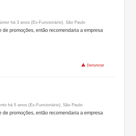
únior há 3 anos (Ex-Funcionário), São Paulo
Conciliação com a vida familiar
e de promoções, então recomendaria a empresa
Benefícios
Recomenda a diretoria
Denunciar
nto há 5 anos (Ex-Funcionário), São Paulo
Conciliação com a vida familiar
e de promoções, então recomendaria a empresa
Benefícios