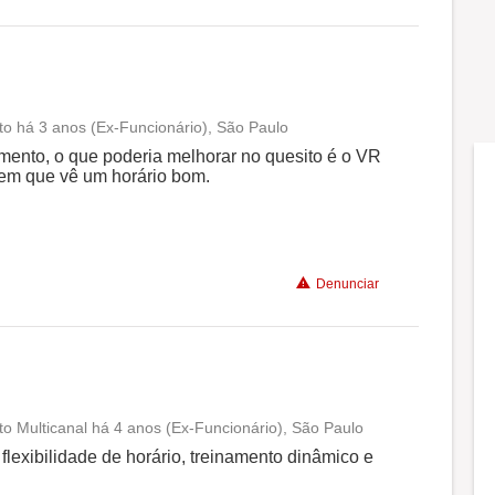
to há 3 anos (Ex-Funcionário), São Paulo
Conciliação com a vida familiar
mento, o que poderia melhorar no quesito é o VR
 tem que vê um horário bom.
Benefícios
Recomenda a diretoria
Denunciar
o Multicanal há 4 anos (Ex-Funcionário), São Paulo
Conciliação com a vida familiar
 flexibilidade de horário, treinamento dinâmico e