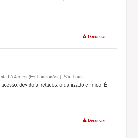
Conciliação com a vida familiar
Benefícios
Denunciar
Recomenda a diretoria
nto há 4 anos (Ex-Funcionário), São Paulo
Conciliação com a vida familiar
l acesso, devido a fretados, organizado e limpo. É
.
Benefícios
Recomenda a diretoria
Denunciar