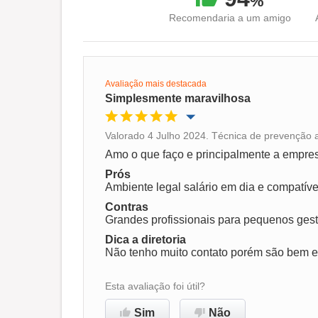
%
Recomendaria a um amigo
Avaliação mais destacada
Simplesmente maravilhosa
Valorado 4 Julho 2024. Técnica de prevenção a
Oportunidade de promoção
Amo o que faço e principalmente a empres
Prós
Ambiente de trabalho
Ambiente legal salário em dia e compatív
Contras
Grandes profissionais para pequenos ges
Recomenda esta empresa
Dica a diretoria
Não tenho muito contato porém são bem e
Esta avaliação foi útil?
Sim
Não