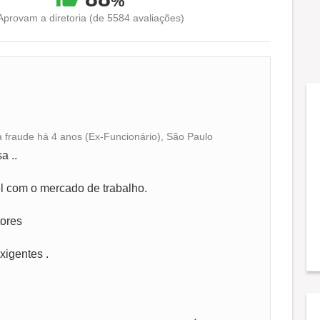
%
Aprovam a diretoria (de 5584 avaliações)
 fraude há 4 anos (Ex-Funcionário), São Paulo
Conciliação com a vida familiar
a ..
Benefícios
el com o mercado de trabalho.
tores
Recomenda a diretoria
xigentes .