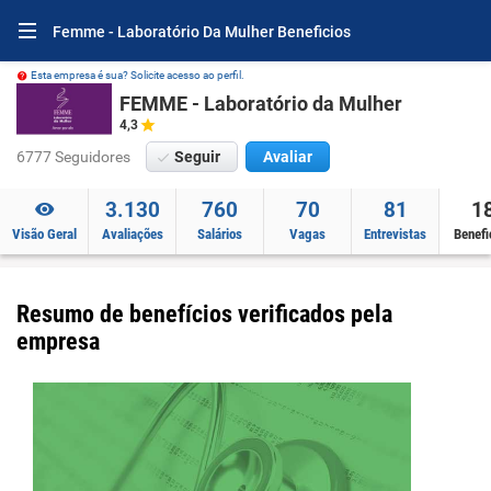
Femme - Laboratório Da Mulher Beneficios
Esta empresa é sua? Solicite acesso ao perfil.
FEMME - Laboratório da Mulher
4,3
6777 Seguidores
Seguir
Avaliar
3.130
760
70
81
1
Visão Geral
Avaliações
Salários
Vagas
Entrevistas
Benefi
Resumo de benefícios verificados pela
empresa