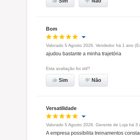
Sim
Não
Recomenda esta empresa
Bom
Valorado 5 Agosto 2026. Vendedor há 1 ano (Ex
Oportunidade de promoção
ajudou bastante a minha trajetória
Ambiente de trabalho
Esta avaliação foi útil?
Sim
Não
Recomenda esta empresa
Versatilidade
Valorado 5 Agosto 2026. Gerente de Loja há 3
Oportunidade de promoção
A empresa possibilita treinamentos consta