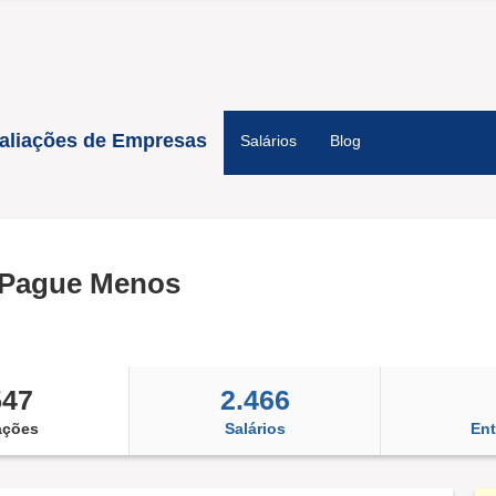
aliações de Empresas
Salários
Blog
 Pague Menos
547
2.466
ações
Salários
Ent