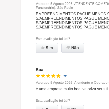
Valorado 5 Agosto 2026. ATENDENTE COMERCI
Funcionário), São Paulo
Oportunidade de promoção
EMPREENDIMENTOS PAGUE MENOS 
S/AEMPREENDIMENTOS PAGUE MEN
Ambiente de trabalho
S/AEMPREENDIMENTOS PAGUE MEN
S/AEMPREENDIMENTOS PAGUE MENO
Recomenda esta empresa
Esta avaliação foi útil?
Sim
Não
Boa
Valorado 5 Agosto 2026. Atendente e Operador
Oportunidade de promoção
é uma empresa muito boa, valoriza seus fu
Ambiente de trabalho
Esta avaliação foi útil?