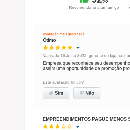
%
Recomendaria a um amigo
Avaliação mais destacada
Ótimo
Valorado 16 Julho 2023. gerente de loja há 3 
Oportunidade de promoção
Empresa que reconhece seu desempenho da
assim uma oportunidade de promoção prof
Ambiente de trabalho
Esta avaliação foi útil?
Recomenda esta empresa
Sim
Não
EMPREENDIMENTOS PAGUE MENOS 