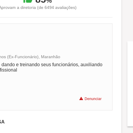
%
Aprovam a diretoria (de 6494 avaliações)
anos (Ex-Funcionário), Maranhão
Conciliação com a vida familiar
ndo e treinando seus funcionários, auxiliando
issional
Benefícios
Recomenda a diretoria
Denunciar
SA