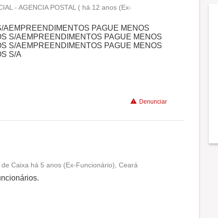
AL - AGENCIA POSTAL ( há 12 anos (Ex-
Conciliação com a vida familiar
S/AEMPREENDIMENTOS PAGUE MENOS
OS S/AEMPREENDIMENTOS PAGUE MENOS
Benefícios
OS S/AEMPREENDIMENTOS PAGUE MENOS
S S/A
Recomenda a diretoria
Denunciar
 de Caixa há 5 anos (Ex-Funcionário), Ceará
Conciliação com a vida familiar
ncionários.
Benefícios