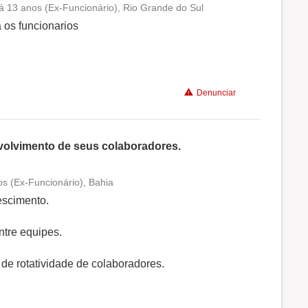
 há 13 anos (Ex-Funcionário), Rio Grande do Sul
Conciliação com a vida familiar
os funcionarios
Benefícios
Denunciar
volvimento de seus colaboradores.
s (Ex-Funcionário), Bahia
Conciliação com a vida familiar
escimento.
Benefícios
ntre equipes.
e de rotatividade de colaboradores.