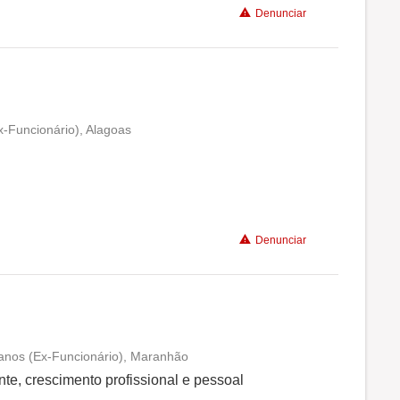
Denunciar
Recomenda a diretoria
-Funcionário), Alagoas
Conciliação com a vida familiar
Benefícios
Denunciar
 anos (Ex-Funcionário), Maranhão
Conciliação com a vida familiar
nte, crescimento profissional e pessoal