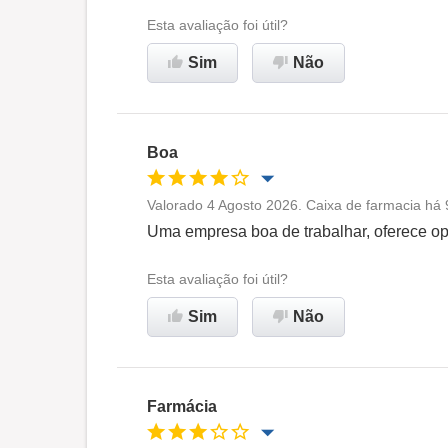
Ambiente de trabalho
Esta avaliação foi útil?
Sim
Não
Recomenda esta empresa
Boa
Valorado 4 Agosto 2026. Caixa de farmacia há
Oportunidade de promoção
Uma empresa boa de trabalhar, oferece op
Ambiente de trabalho
Esta avaliação foi útil?
Sim
Não
Recomenda esta empresa
Farmácia