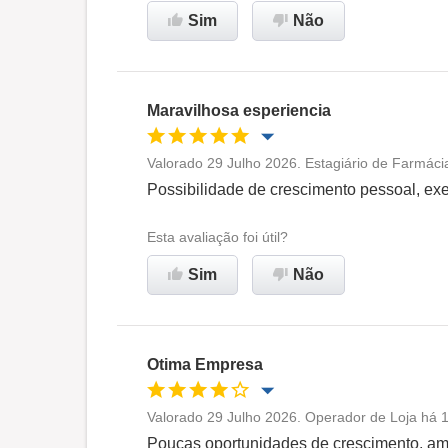
Sim
Não
Maravilhosa esperiencia
Valorado 29 Julho 2026. Estagiário de Farmácia
Oportunidade de promoção
Possibilidade de crescimento pessoal, ex
Ambiente de trabalho
Esta avaliação foi útil?
Sim
Não
Recomenda esta empresa
Otima Empresa
Valorado 29 Julho 2026. Operador de Loja há 1
Oportunidade de promoção
Poucas oportunidades de crescimento, amb