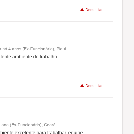
Denunciar
 há 4 anos (Ex-Funcionário), Piauí
Conciliação com a vida familiar
elente ambiente de trabalho
Benefícios
Denunciar
Recomenda a diretoria
 ano (Ex-Funcionário), Ceará
Conciliação com a vida familiar
iente excelente para trabalhar, equipe