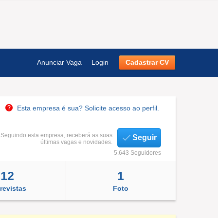
Anunciar Vaga
Login
Cadastrar CV
Esta empresa é sua? Solicite acesso ao perfil.
Seguindo esta empresa, receberá as suas
Seguir
últimas vagas e novidades.
5.643 Seguidores
12
1
revistas
Foto