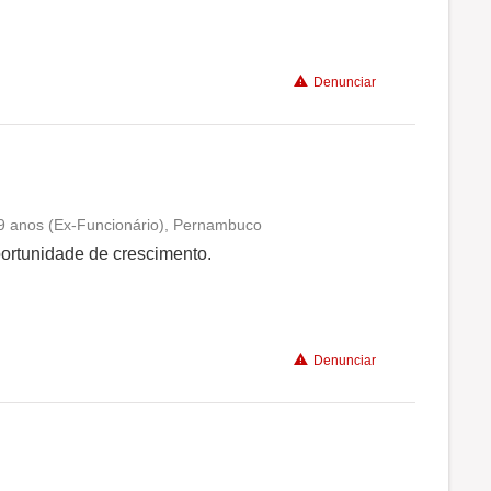
Benefícios
Denunciar
 9 anos (Ex-Funcionário), Pernambuco
Conciliação com a vida familiar
ortunidade de crescimento.
Benefícios
Denunciar
Recomenda a diretoria