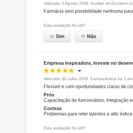
Valorado 3 Agosto 2026. Auxiliar de Escritório
Oportunidade de promoção
Farmácia sem possbilidade nenhuma para 
Ambiente de trabalho
Esta avaliação foi útil?
Sim
Não
Não recomenda esta
empresa
Empresa inspiradora, investe no desen
Valorado 30 Julho 2026. Farmacêutica há 3 ano
Oportunidade de promoção
Flexível e com oportunidades claras de cr
Prós
Ambiente de trabalho
Capacitação de funcionários; Integração e
Contras
Problemas para reter talentos e alto índic
Recomenda esta empresa
Esta avaliação foi útil?