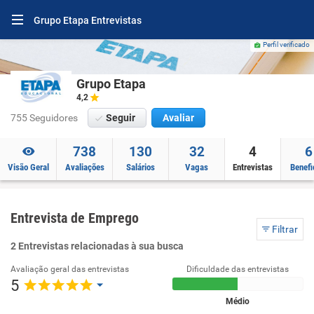
Grupo Etapa Entrevistas
Perfil verificado
Grupo Etapa
4,2
755 Seguidores
Seguir
Avaliar
738
130
32
4
6
Visão Geral
Avaliações
Salários
Vagas
Entrevistas
Benefi
Entrevista de Emprego
Filtrar
2 Entrevistas relacionadas à sua busca
Avaliação geral das entrevistas
Dificuldade das entrevistas
5
Médio