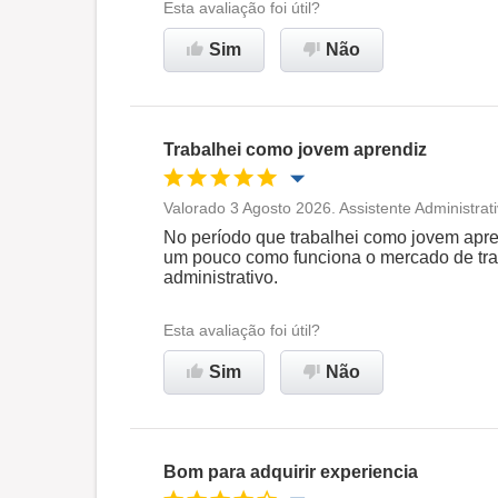
Esta avaliação foi útil?
Não recomenda esta
Sim
Não
empresa
Trabalhei como jovem aprendiz
Valorado 3 Agosto 2026. Assistente Administrat
Oportunidade de promoção
No período que trabalhei como jovem apre
um pouco como funciona o mercado de traba
administrativo.
Ambiente de trabalho
Esta avaliação foi útil?
Recomenda esta empresa
Sim
Não
Bom para adquirir experiencia