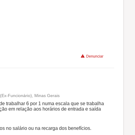
Não recomenda a diretoria
Denunciar
(Ex-Funcionário), Minas Gerais
Conciliação com a vida familiar
de trabalhar 6 por 1 numa escala que se trabalha
ção em relação aos horários de entrada e saída
Benefícios
s no salário ou na recarga dos benefícios.
Não recomenda a diretoria