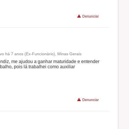
Denunciar
ivo há 7 anos (Ex-Funcionário), Minas Gerais
Conciliação com a vida familiar
ndiz, me ajudou a ganhar maturidade e entender
lho, pois lá trabalhei como auxiliar
Benefícios
Recomenda a diretoria
Denunciar