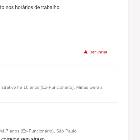
ão nos horários de trabalho.
Denunciar
strativo há 10 anos (Ex-Funcionário), Minas Gerais
Conciliação com a vida familiar
Benefícios
o há 7 anos (Ex-Funcionário), São Paulo
Conciliação com a vida familiar
 corretos sem atraso