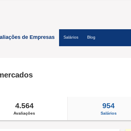
aliações de Empresas
Salários
Blog
mercados
4.564
954
Avaliações
Salários