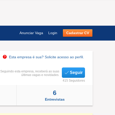
Anunciar Vaga
Login
Cadastrar CV
Esta empresa é sua? Solicite acesso ao perfil.
Seguindo esta empresa, receberá as suas
Seguir
últimas vagas e novidades.
415 Seguidores
6
Entrevistas