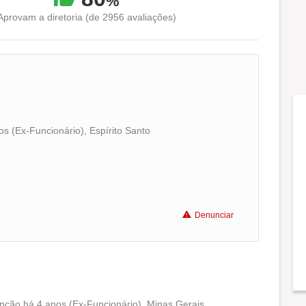
%
Aprovam a diretoria (de 2956 avaliações)
s (Ex-Funcionário), Espírito Santo
Conciliação com a vida familiar
Benefícios
Denunciar
Não recomenda a diretoria
nção há 4 anos (Ex-Funcionário), Minas Gerais