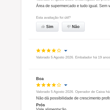
Oportunidade de promoção
Área de supermercado e tudo igual. Sem vi
Ambiente de trabalho
Esta avaliação foi útil?
Sim
Não
Não recomenda esta
empresa
Valorado 5 Agosto 2026. Embalador há 19 anos 
Oportunidade de promoção
Ambiente de trabalho
Boa
Recomenda esta empresa
Valorado 5 Agosto 2026. Operador de Caixa há
Oportunidade de promoção
Não dá possibilidade de crescimento profi
Prós
Ambiente de trabalho
Vale alimentação