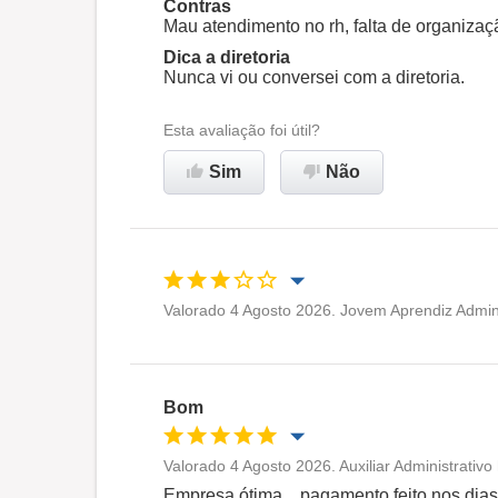
Contras
empresa
Mau atendimento no rh, falta de organizaç
Dica a diretoria
Nunca vi ou conversei com a diretoria.
Esta avaliação foi útil?
Sim
Não
Valorado 4 Agosto 2026. Jovem Aprendiz Admini
Oportunidade de promoção
Ambiente de trabalho
Bom
Não recomenda esta
Valorado 4 Agosto 2026. Auxiliar Administrativ
empresa
Oportunidade de promoção
Empresa ótima ...pagamento feito nos dias