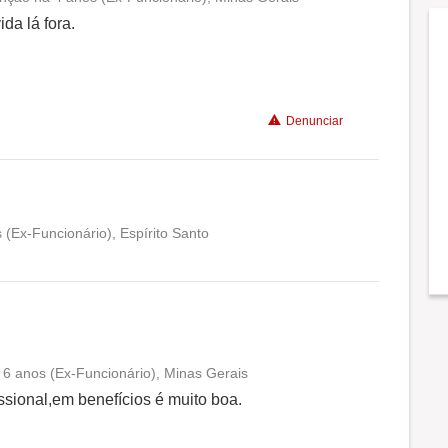
Conciliação com a vida familiar
da lá fora.
Benefícios
Denunciar
Não recomenda a diretoria
(Ex-Funcionário), Espírito Santo
Conciliação com a vida familiar
Benefícios
 6 anos (Ex-Funcionário), Minas Gerais
Conciliação com a vida familiar
ssional,em benefícios é muito boa.
Benefícios