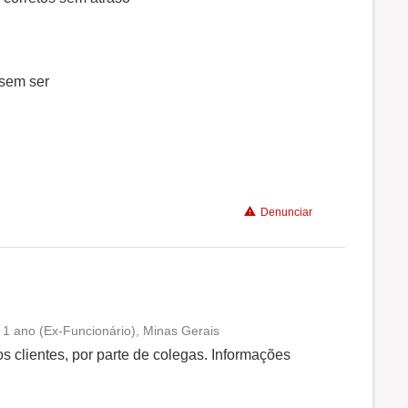
Benefícios
 sem ser
Não recomenda a diretoria
Denunciar
 1 ano (Ex-Funcionário), Minas Gerais
Conciliação com a vida familiar
s clientes, por parte de colegas. Informações
Benefícios