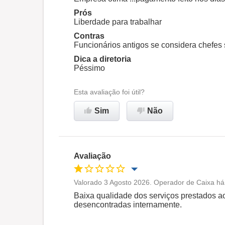
Prós
Ambiente de trabalho
Liberdade para trabalhar
Contras
Funcionários antigos se considera chefes
Recomenda esta empresa
Dica a diretoria
Péssimo
Esta avaliação foi útil?
Sim
Não
Avaliação
Valorado 3 Agosto 2026. Operador de Caixa há
Oportunidade de promoção
Baixa qualidade dos serviços prestados ao
desencontradas internamente.
Ambiente de trabalho