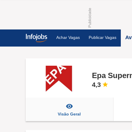
Av
Achar Vagas
Publicar Vagas
Epa Super
4,3
Visão Geral