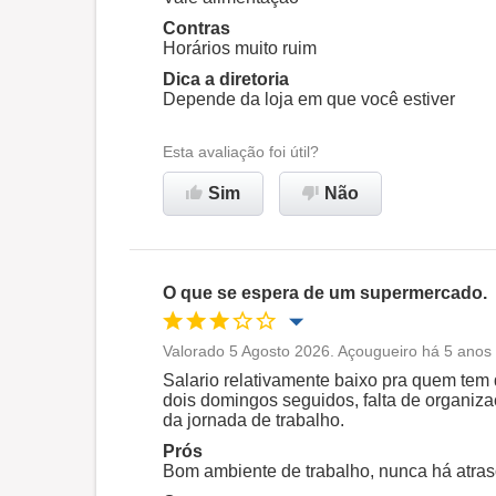
Contras
Horários muito ruim
Recomenda esta empresa
Dica a diretoria
Depende da loja em que você estiver
Esta avaliação foi útil?
Sim
Não
O que se espera de um supermercado.
Valorado 5 Agosto 2026. Açougueiro há 5 anos 
Oportunidade de promoção
Salario relativamente baixo pra quem tem 
dois domingos seguidos, falta de organiza
da jornada de trabalho.
Ambiente de trabalho
Prós
Bom ambiente de trabalho, nunca há atraso
Não recomenda esta