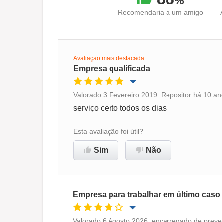
%
Recomendaria a um amigo
Avaliação mais destacada
Empresa qualificada
Valorado 3 Fevereiro 2019. Repositor há 10 ano
Oportunidade de promoção
serviço certo todos os dias
Ambiente de trabalho
Esta avaliação foi útil?
Sim
Não
Não recomenda esta
empresa
Empresa para trabalhar em último caso
Valorado 6 Agosto 2026. encarregado de preve