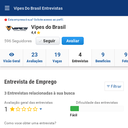
Vipes Do Brasil Entrevistas
Esta empresa é sua? Solicite acesso ao perfil.
Vipes do Brasil
4,4
596 Seguidores
Seguir
Avaliar
23
19
4
9
9
Visão Geral
Avaliações
Vagas
Entrevistas
Beneficios
Fot
Entrevista de Emprego
Filtrar
3 Entrevistas relacionadas à sua busca
Avaliação geral das entrevistas
Dificuldade das entrevistas
1
Fácil
Como voce obter uma entrevista?