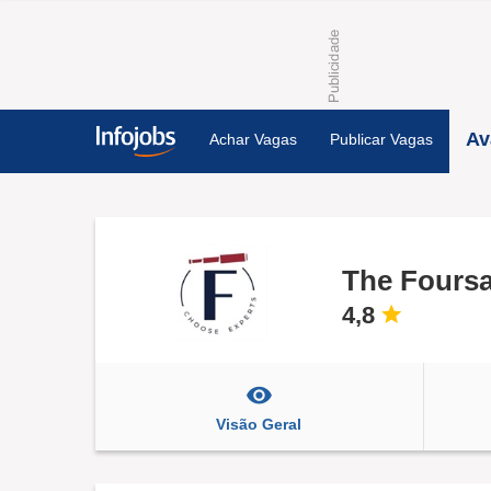
Av
Achar Vagas
Publicar Vagas
The Fours
4,8
Visão Geral