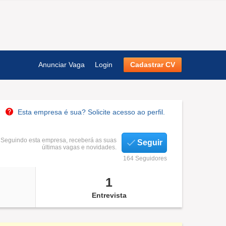
Anunciar Vaga
Login
Cadastrar CV
Esta empresa é sua? Solicite acesso ao perfil.
Seguindo esta empresa, receberá as suas
Seguir
últimas vagas e novidades.
164 Seguidores
1
Entrevista