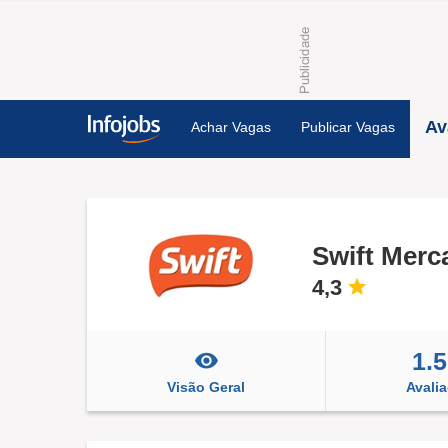
Av
Achar Vagas
Publicar Vagas
Swift Merc
4,3
1.
Visão Geral
Avali