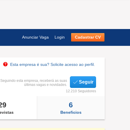
Anunciar Vaga
Login
Cadastrar CV
Esta empresa é sua? Solicite acesso ao perfil.
Seguindo esta empresa, receberá as suas
Seguir
últimas vagas e novidades.
12.210 Seguidores
29
6
evistas
Beneficios