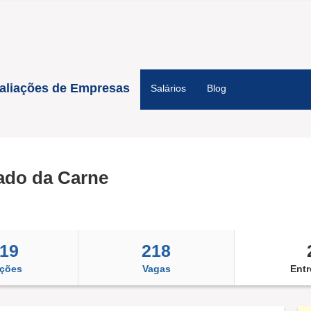
aliações de Empresas
Salários
Blog
ado da Carne
519
218
ações
Vagas
Entr