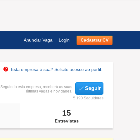
Anunciar Vaga
Login
Cadastrar CV
Esta empresa é sua? Solicite acesso ao perfil.
Seguindo esta empresa, receberá as suas
Seguir
últimas vagas e novidades.
5.190 Seguidores
15
Entrevistas