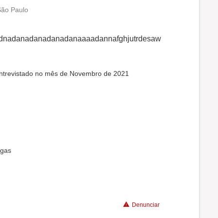
São Paulo
nadnadnadnadanadanadanadanaaaadannafghjutrdesaw
entrevistado no mês de Novembro de 2021
agas
Denunciar