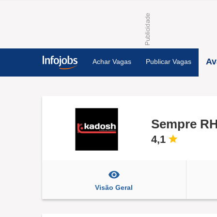
Av
Achar Vagas
Publicar Vagas
Sempre R
4,1
Visão Geral