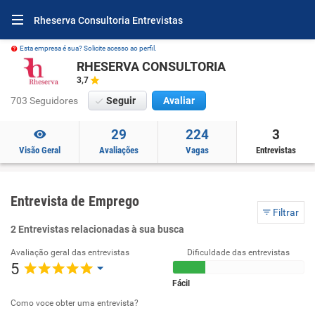
Rheserva Consultoria Entrevistas
Esta empresa é sua? Solicite acesso ao perfil.
RHESERVA CONSULTORIA
3,7
703 Seguidores
Seguir
Avaliar
29
224
3
Visão Geral
Avaliações
Vagas
Entrevistas
Entrevista de Emprego
Filtrar
2 Entrevistas relacionadas à sua busca
Avaliação geral das entrevistas
Dificuldade das entrevistas
5
Fácil
Como voce obter uma entrevista?