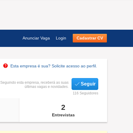
Anunciar Vaga
Login
Cadastrar CV
Esta empresa é sua? Solicite acesso ao perfil.
Seguindo esta empresa, receberá as suas
Seguir
últimas vagas e novidades.
116 Seguidores
2
Entrevistas