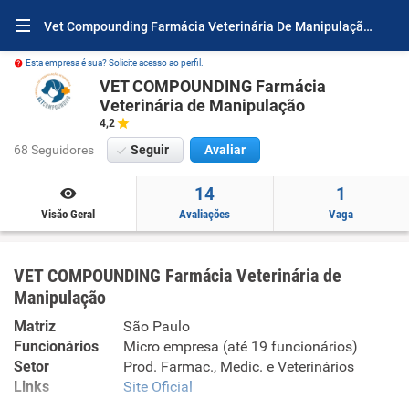
Vet Compounding Farmácia Veterinária De Manipulação Por Dentro
Esta empresa é sua? Solicite acesso ao perfil.
VET COMPOUNDING Farmácia
Veterinária de Manipulação
4,2
68 Seguidores
Seguir
Avaliar
14
1
Visão Geral
Avaliações
Vaga
VET COMPOUNDING Farmácia Veterinária de
Manipulação
Matriz
São Paulo
Funcionários
Micro empresa (até 19 funcionários)
Setor
Prod. Farmac., Medic. e Veterinários
Links
Site Oficial