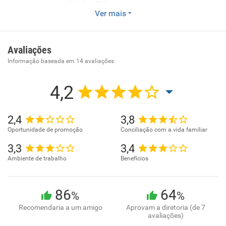
Enviar CV
Ver mais
Farmácia de Manipulação ESPECIALIZADA EM
MEDICAMENTOS PARA USO VETERINRIO. 10 ANOS DE
EXPERINCIA. ATENDIMENTO ESPECIALIZADO E
Avaliações
DEDICADO AO PET.
Informação baseada em
14
avaliações
4,2
2,4
3,8
Oportunidade de promoção
Conciliação com a vida familiar
3,3
3,4
Ambiente de trabalho
Benefícios
86
64
%
%
Recomendaria a um amigo
Aprovam a diretoria (de 7
avaliações)