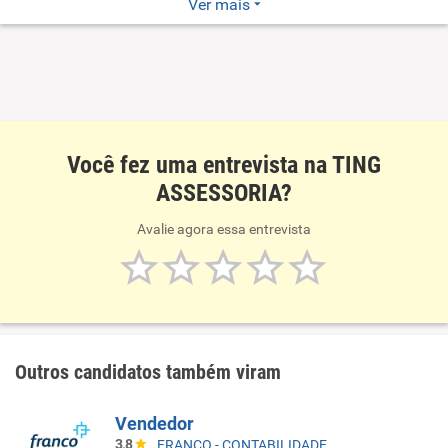
Escritório de contabilidade em fase de expansão, há 26
Ver mais
anos atuando no mercado, atendendo empresas nacionais
e estrangeiras.
Você fez uma entrevista na TING
ASSESSORIA?
Avalie agora essa entrevista
Outros candidatos também viram
Vendedor
3,8
FRANCO - CONTABILIDADE