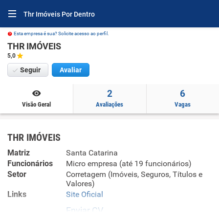
Thr Imóveis Por Dentro
Esta empresa é sua? Solicite acesso ao perfil.
THR IMÓVEIS
5,0
Seguir
Avaliar
2
6
Visão Geral
Avaliações
Vagas
THR IMÓVEIS
Matriz
Santa Catarina
Funcionários
Micro empresa (até 19 funcionários)
Setor
Corretagem (Imóveis, Seguros, Títulos e
Valores)
Links
Site Oficial
Enviar CV