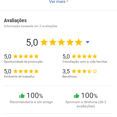
Ver mais
Somos uma imobiliária com sede em São José, SC.
Especializada em compra, venda e locação de imóveis
residenciais e comerciais. A empresa foca em um
Avaliações
atendimento personalizado e seguro, atuando também no
Informação baseada em
2
avaliações
mercado de alto padrão e oferecendo facilidades como a
aceitação de veículos na negociação.
5,0
5,0
5,0
Oportunidade de promoção
Conciliação com a vida familiar
5,0
3,5
Ambiente de trabalho
Benefícios
100
100
%
%
Recomendaria a um amigo
Aprovam a diretoria (de 2
avaliações)