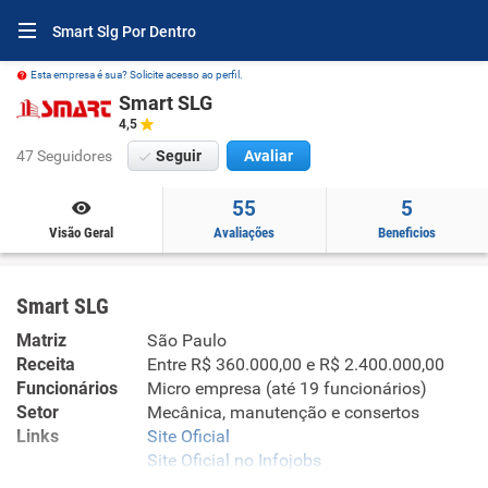
Smart Slg Por Dentro
Esta empresa é sua? Solicite acesso ao perfil.
Smart SLG
4,5
47 Seguidores
Seguir
Avaliar
55
5
Visão Geral
Avaliações
Beneficios
Smart SLG
Matriz
São Paulo
Receita
Entre R$ 360.000,00 e R$ 2.400.000,00
Funcionários
Micro empresa (até 19 funcionários)
Setor
Mecânica, manutenção e consertos
Links
Site Oficial
Site Oficial no Infojobs