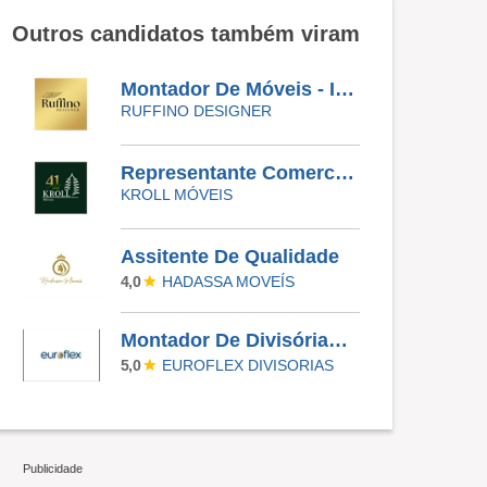
Outros candidatos também viram
Montador De Móveis - Instalador
RUFFINO DESIGNER
Representante Comercial - Kroll Moveis
KROLL MÓVEIS
Assitente De Qualidade
HADASSA MOVEÍS
4,0
Montador De Divisórias Corporativas (Retrátil E Piso-Teto) - Viagens Nacionais
EUROFLEX DIVISORIAS
5,0