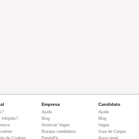
nal
Empresa
Candidato
s?
Ajuda
Ajuda
 Infojobs?
Blog
Blog
nosco
Anunciar Vagas
Vagas
Cookies
Busque candidatos
Guia de Cargos
to de Cookies
PandaPé
Aviso legal