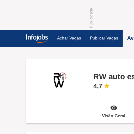
Av
Achar Vagas
Publicar Vagas
RW auto es
4,7
Visão Geral