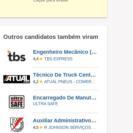
Clique para avaliar
Outros candidatos também viram
Engenheiro Mecânico (Climatização)
TBS EXPRESS
4,4
Técnico De Truck Center (Borracharia)
ATUAL PNEUS - COMERCIO E RECAPAGEM
4,2
Encarregado De Manutenção De Máquinas E Equipamentos
ULTRA SAFE
Auxiliar Administrativo - TAQUARA
R JOHNSON SERVIÇOS LTDA
4,5