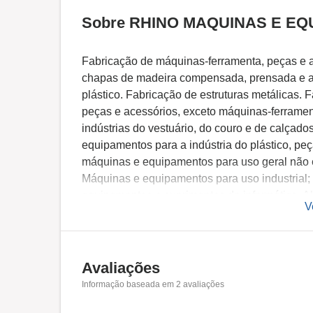
Sobre RHINO MAQUINAS E E
Fabricação de máquinas-ferramenta, peças e 
chapas de madeira compensada, prensada e a
plástico. Fabricação de estruturas metálicas. 
peças e acessórios, exceto máquinas-ferrame
indústrias do vestuário, do couro e de calçad
equipamentos para a indústria do plástico, p
máquinas e equipamentos para uso geral não e
Máquinas e equipamentos para uso industrial; 
equipamentos e suprimentos de informática. 
V
comerciais e industriais não especificados an
Avaliações
Informação baseada em
2
avaliações