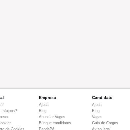
nal
Empresa
Candidato
s?
Ajuda
Ajuda
 Infojobs?
Blog
Blog
nosco
Anunciar Vagas
Vagas
Cookies
Busque candidatos
Guia de Cargos
to de Cookies
PandaPé
Aviso legal