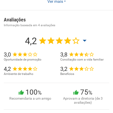
Ver mais
Fabricação de outros aparelhos eletrodomésticos não
especificados anteriormente, peças e acessórios
Avaliações
Informação baseada em
4
avaliações
4,2
3,0
3,8
Oportunidade de promoção
Conciliação com a vida familiar
4,2
3,2
Ambiente de trabalho
Benefícios
100
75
%
%
Recomendaria a um amigo
Aprovam a diretoria (de 3
avaliações)