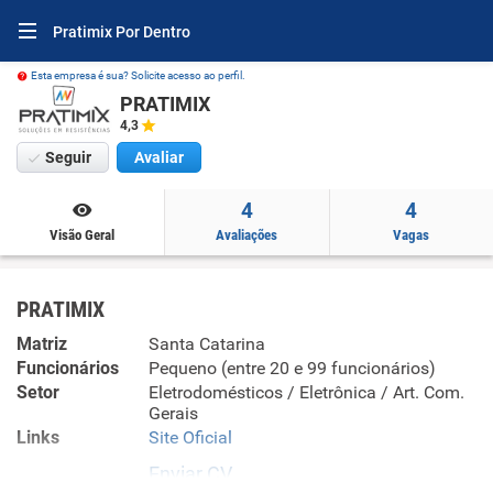
Pratimix Por Dentro
Esta empresa é sua? Solicite acesso ao perfil.
PRATIMIX
4,3
Seguir
Avaliar
4
4
Visão Geral
Avaliações
Vagas
PRATIMIX
Matriz
Santa Catarina
Funcionários
Pequeno (entre 20 e 99 funcionários)
Setor
Eletrodomésticos / Eletrônica / Art. Com.
Gerais
Links
Site Oficial
Enviar CV