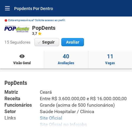
Popdents Por Dentro
Esta empresa é sua? Solicite acesso ao perfil.
PopDents
3,7
15 Seguidores
Seguir
Avaliar
40
11
Visão Geral
Avaliações
Vagas
PopDents
Matriz
Ceará
Receita
Entre R$ 3.600.000,00 e R$ 16.000.000,00
Funcionários
Grande (acima de 500 funcionários)
Setor
Saúde Hospitalar / Clínica
Links
Site Oficial
Site Oficial no Infojobs