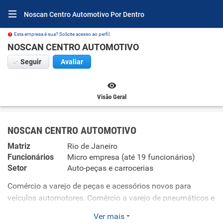
Noscan Centro Automotivo Por Dentro
Esta empresa é sua? Solicite acesso ao perfil.
NOSCAN CENTRO AUTOMOTIVO
Seguir
Avaliar
Visão Geral
NOSCAN CENTRO AUTOMOTIVO
Matriz
Rio de Janeiro
Funcionários
Micro empresa (até 19 funcionários)
Setor
Auto-peças e carrocerias
Comércio a varejo de peças e acessórios novos para
veículos automotores. Comércio a varejo de pneumáticos e
câmaras-de-ar. Serviços de manutenção e reparação
Ver mais
mecânica de veículos automotores. Serviços de