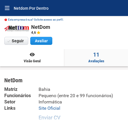
Netdom Por Dentro
Esta empresa é sua? Solicite acesso ao perfil.
NetDom
4,6
Seguir
Avaliar
11
Visão Geral
Avaliações
NetDom
Matriz
Bahia
Funcionários
Pequeno (entre 20 e 99 funcionários)
Setor
Informática
Links
Site Oficial
Enviar CV