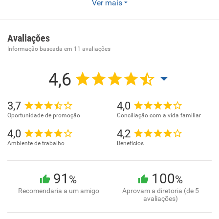
Reparação e manutenção de computadores e de
Ver mais
equipamentos periféricos.
Avaliações
Informação baseada em
11
avaliações
4,6
3,7
4,0
Oportunidade de promoção
Conciliação com a vida familiar
4,0
4,2
Ambiente de trabalho
Benefícios
91
100
%
%
Recomendaria a um amigo
Aprovam a diretoria (de 5
avaliações)