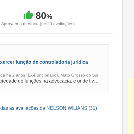
80
%
Aprovam a diretoria (de 20 avaliações)
ercer função de controladoria jurídica
da há 2 anos (Ex-Funcionário), Mato Grosso do Sul
Este escritório foi onde exerci a maior variedade de funções na advocacia, e onde tive o primeiro contato com as funções de controladoria ju...
odas as avaliações da NELSON WILIANS (31)