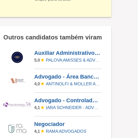
Outros candidatos também viram
Auxiliar Administrativo De Backoffice
PALOVA AMISSES & ADVOGADOS ASSOCIADOS
5,0
Advogado - Área Bancária - Recuperaçao Judicial
ANTINOLFI & MOLLER ADVOGADOS ASSOCIADOS
4,0
Advogado - Controladoria
IARA SCHNEIDER - ADVOGADOS ASSOCIADOS
4,1
Negociador
RAMA ADVOGADOS
4,1