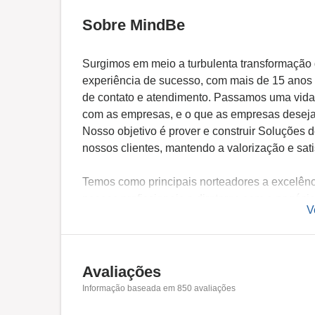
Sobre MindBe
Surgimos em meio a turbulenta transformação 
experiência de sucesso, com mais de 15 anos 
de contato e atendimento. Passamos uma vid
com as empresas, e o que as empresas desej
Nosso objetivo é prover e construir Soluções 
nossos clientes, mantendo a valorização e sat
Temos como principais norteadores a excelênc
nossos profissionais e diretores com o negócio
V
Aliamos a isso uma metodologia ágil de trabalho
processos estabelecidos para o desenvolvimen
Avaliações
Informação baseada em
850
avaliações