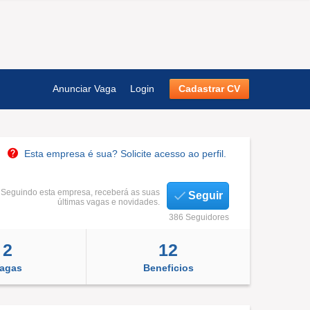
Anunciar Vaga
Login
Cadastrar CV
Esta empresa é sua? Solicite acesso ao perfil.
Seguindo esta empresa, receberá as suas
Seguir
últimas vagas e novidades.
386 Seguidores
2
12
agas
Beneficios