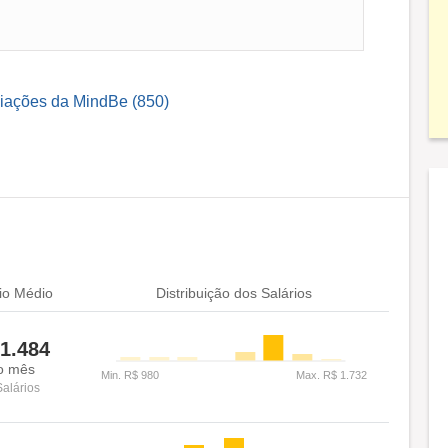
liações da MindBe (850)
io Médio
Distribuição dos Salários
1.484
o mês
Salários