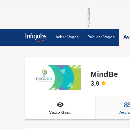
Av
Achar Vagas
Publicar Vagas
MindBe
3,9
8
Visão Geral
Avali