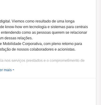
digital. Viemos como resultado de uma longa
de know-how em tecnologia e sistemas para centrais
a entendendo como as pessoas querem se relacionar
am dessas relações.
de Mobilidade Corporativa, com pleno retorno para
isfação de nossos colaboradores e acionistas.
ia nos serviços prestados e o comprometimento de
 de nossos clientes.
er mais
, construída a partir dos principais conceitos e
to de sistemas.