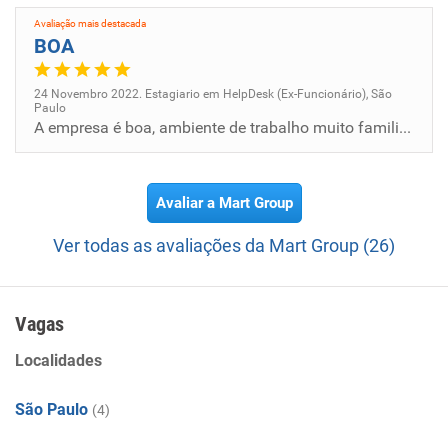
global e comercialização de madeiras sustentáveis e
Avaliação mais destacada
certificadas, com o objetivo de gerar o mais elevado nível
BOA
de valor agregado para nossos clientes, colaboradores e
sociedade.
24 Novembro 2022. Estagiario em HelpDesk (Ex-Funcionário), São
Paulo
A empresa é boa, ambiente de trabalho muito familiar.
Avaliar a Mart Group
Ver todas as avaliações da Mart Group (26)
Vagas
Localidades
São Paulo
(4)