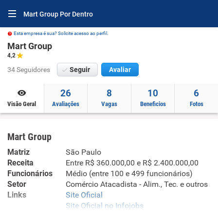
Mart Group Por Dentro
Esta empresa é sua? Solicite acesso ao perfil.
Mart Group
4,2
34 Seguidores
Seguir
Avaliar
26
8
10
6
Visão Geral
Avaliações
Vagas
Beneficios
Fotos
Mart Group
Matriz
São Paulo
Receita
Entre R$ 360.000,00 e R$ 2.400.000,00
Funcionários
Médio (entre 100 e 499 funcionários)
Setor
Comércio Atacadista - Alim., Tec. e outros
Links
Site Oficial
Site Oficial no Infojobs