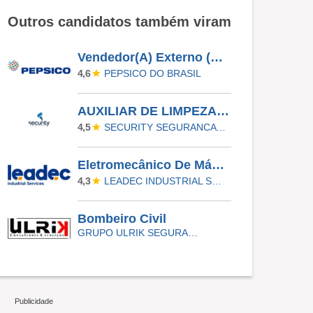
Outros candidatos também viram
Vendedor(A) Externo (A) | Florianópolis, São Jose, Palhoça
PEPSICO DO BRASIL
4,6
AUXILIAR DE LIMPEZA-AMERICANA-SP
SECURITY SEGURANCA LTDA
4,5
Eletromecânico De Máquinas Operatrizes
LEADEC INDUSTRIAL SERVICES
4,3
Bombeiro Civil
GRUPO ULRIK SEGURANÇA E SERVIÇOS