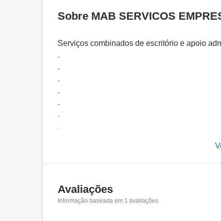
Sobre MAB SERVICOS EMPRE
Serviços combinados de escritório e apoio admi
.
.
.
.
.
.
.
.
V
.
.
.
.
Avaliações
Informação baseada em
1
avaliações