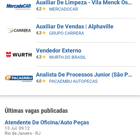
Auxiliar De Limpeza - Vila Menck Osasco - SP
4,2
MERCADOCAR
Auxiliar De Vendas | Alphaville
4,3
GRUPO CARRERA
Vendedor Externo
4,3
WURTH DO BRASIL
Analista De Processos Junior (São Paulo - Barra Funda)
4,0
PACAEMBU AUTOPECAS
Últimas vagas publicadas
Atendente De Oficina/Auto Peças
13 Jul. 09:12
Rio de Janeiro - RJ