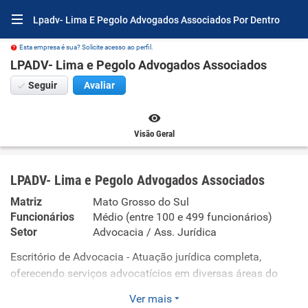
Lpadv- Lima E Pegolo Advogados Associados Por Dentro
Esta empresa é sua? Solicite acesso ao perfil.
LPADV- Lima e Pegolo Advogados Associados
Seguir
Avaliar
Visão Geral
LPADV- Lima e Pegolo Advogados Associados
Matriz
Mato Grosso do Sul
Funcionários
Médio (entre 100 e 499 funcionários)
Setor
Advocacia / Ass. Jurídica
Escritório de Advocacia - Atuação jurídica completa,
oferecendo serviços advocatícios em diversas áreas do
direito.
Ver mais