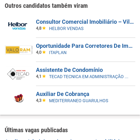
Outros candidatos também viram
Consultor Comercial Imobiliário – Vila Madalena | Lançamento Exclusivo Em Breve
4,8
HELBOR VENDAS
Oportunidade Para Corretores De Imóveis | Saúde, Zona Sul
4,0
ITAPLAN
Assistente De Condomínio
4,1
TECAD TECNICA EM ADMINISTRAÇÃO LTDA
Auxiliar De Cobrança
4,3
MEDITERRANEO GUARULHOS
Últimas vagas publicadas