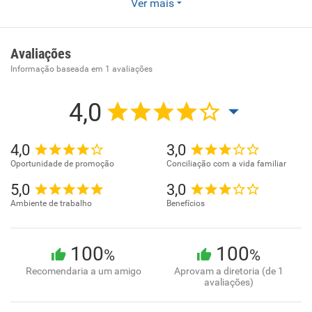
Gestão Imobiliária Corporativa para negócios em âmbito
Ver mais
nacional. Desenvolvemos soluções de administração de
imóveis comerciais voltadas para a gestão, tecnologia e
expansão das atividades empresariais.
Avaliações
Informação baseada em
1
avaliações
4,0
4,0
3,0
Oportunidade de promoção
Conciliação com a vida familiar
5,0
3,0
Ambiente de trabalho
Benefícios
100
100
%
%
Recomendaria a um amigo
Aprovam a diretoria (de 1
avaliações)