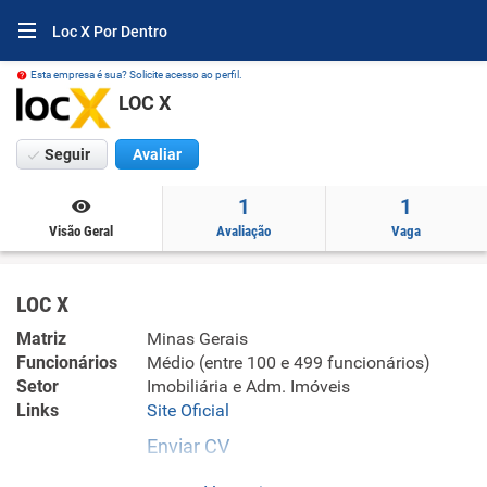
Loc X Por Dentro
Esta empresa é sua? Solicite acesso ao perfil.
LOC X
Seguir
Avaliar
1
1
Visão Geral
Avaliação
Vaga
LOC X
Matriz
Minas Gerais
Funcionários
Médio (entre 100 e 499 funcionários)
Setor
Imobiliária e Adm. Imóveis
Links
Site Oficial
Enviar CV