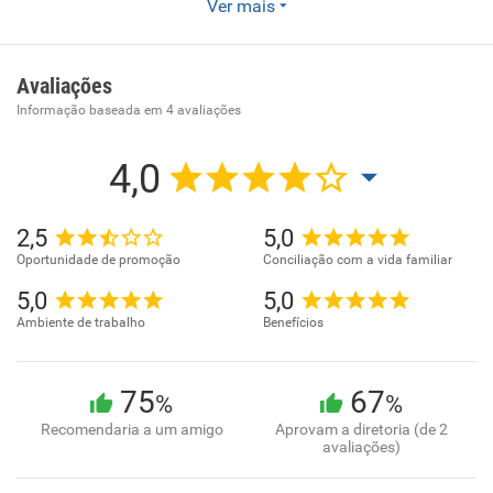
Ver mais
agentes do comércio de mercadorias em geral não
especializado.
Avaliações
Informação baseada em
4
avaliações
4,0
2,5
5,0
Oportunidade de promoção
Conciliação com a vida familiar
5,0
5,0
Ambiente de trabalho
Benefícios
75
67
%
%
Recomendaria a um amigo
Aprovam a diretoria (de 2
avaliações)