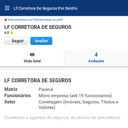
Lf Corretora De Seguros Por Dentro
Esta empresa é sua? Solicite acesso ao perfil.
LF CORRETORA DE SEGUROS
4,0
Seguir
Avaliar
4
Visão Geral
Avaliações
LF CORRETORA DE SEGUROS
Matriz
Paraná
Funcionários
Micro empresa (até 19 funcionários)
Setor
Corretagem (Imóveis, Seguros, Títulos e
Valores)
Corretores e agentes de seguros, de planos de previdência
complementar e de saúde. Representantes comerciais e