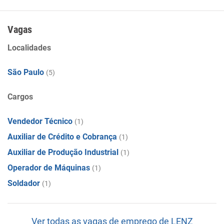
Importadora e Distribuidora de mangueiras e
equipamentos para empresas fabricantes de implementos,
máquinas e empresas de manutenção industrial.
Vagas
Localidades
São Paulo
(5)
Cargos
Vendedor Técnico
(1)
Auxiliar de Crédito e Cobrança
(1)
Auxiliar de Produção Industrial
(1)
Operador de Máquinas
(1)
Soldador
(1)
Ver todas as vagas de emprego de LENZ