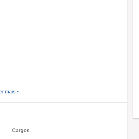
a carro (CNH categoria B).
er mais
prender.
Cargos