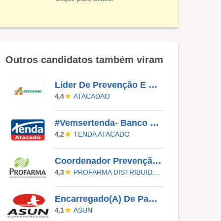
Outros candidatos também viram
Líder De Prevenção E Perdas - ATACADÃO
ATACADAO
4,4
#Vemsertenda- Banco De Talentos PCD | Loja Taubaté
TENDA ATACADO
4,2
Coordenador Prevenção Perdas E Riscos - RJ
PROFARMA DISTRIBUIDORA DE PRODUTOS FARMACEUTICOS
4,3
Encarregado(A) De Padaria - ASUN CONCEIÇÃO
ASUN
4,1