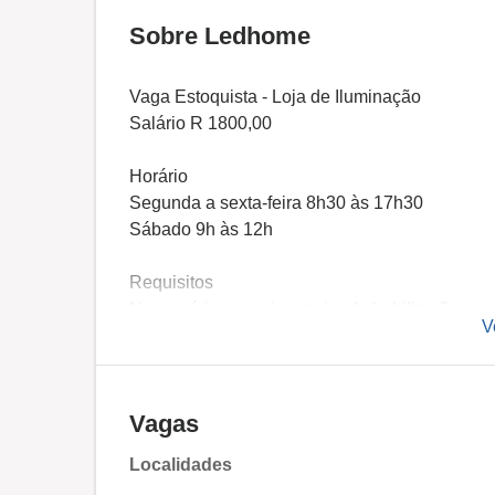
Sobre Ledhome
Vaga Estoquista - Loja de Iluminação
Salário R 1800,00
Horário
Segunda a sexta-feira 8h30 às 17h30
Sábado 9h às 12h
Requisitos
Necessário possuir carteira de habilitação par
V
Não é necessário experiência anterior.
Organização, proatividade e disposição para a
Oferecemos
Vagas
Salário compatível com o mercado.
Localidades
Benefícios Vale transporte, plano de saúde.