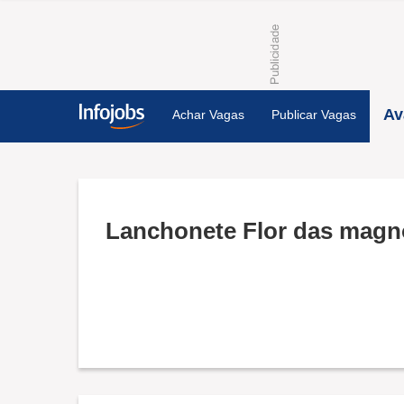
Av
Achar Vagas
Publicar Vagas
Lanchonete Flor das magn