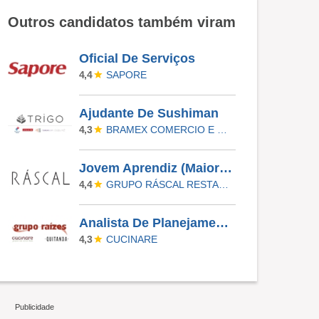
Outros candidatos também viram
Oficial De Serviços
SAPORE
4,4
Ajudante De Sushiman
BRAMEX COMERCIO E SERVICOS LTDA
4,3
Jovem Aprendiz (Maiores De 18) - Ráscal Shop. Villa Lobos
GRUPO RÁSCAL RESTAURANTES
4,4
Analista De Planejamento De Cardápios Sr
CUCINARE
4,3