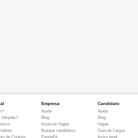
nal
Empresa
Candidato
s?
Ajuda
Ajuda
 Infojobs?
Blog
Blog
nosco
Anunciar Vagas
Vagas
Cookies
Busque candidatos
Guia de Cargos
to de Cookies
PandaPé
Aviso legal