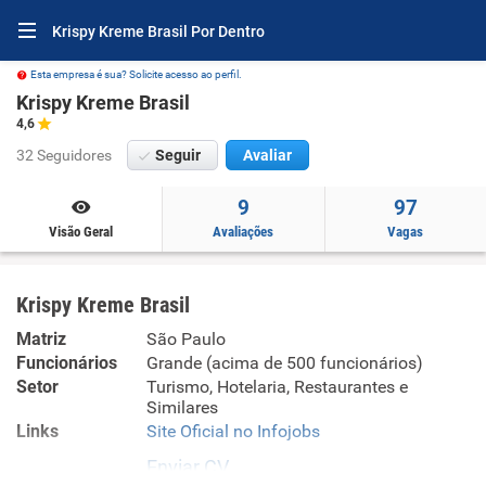
Krispy Kreme Brasil Por Dentro
Esta empresa é sua? Solicite acesso ao perfil.
Krispy Kreme Brasil
4,6
32 Seguidores
Seguir
Avaliar
9
97
Visão Geral
Avaliações
Vagas
Krispy Kreme Brasil
Matriz
São Paulo
Funcionários
Grande (acima de 500 funcionários)
Setor
Turismo, Hotelaria, Restaurantes e
Similares
Links
Site Oficial no Infojobs
Enviar CV