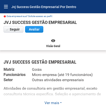
Jvj Success Gestão Empresarial Por Dentro
Esta empresa é sua? Solicite acesso ao perfil.
JVJ SUCCESS GESTÃO EMPRESARIAL
Seguir
Avaliar
Visão Geral
JVJ SUCCESS GESTÃO EMPRESARIAL
Matriz
Goiás
Funcionários
Micro empresa (até 19 funcionários)
Setor
Outras atividades empresariais
Atividades de consultoria em gestão empresarial, exceto
consultoria técnica específica. Seleção e agenciamento de
mão-de-obra. Fornecimento e gestão de recursos humanos
Ver mais
para terceiros