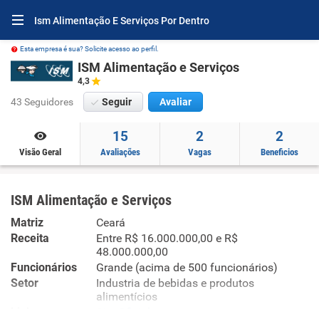
Ism Alimentação E Serviços Por Dentro
Esta empresa é sua? Solicite acesso ao perfil.
ISM Alimentação e Serviços
4,3
43 Seguidores
Seguir
Avaliar
15
2
2
Visão Geral
Avaliações
Vagas
Beneficios
ISM Alimentação e Serviços
Matriz
Ceará
Receita
Entre R$ 16.000.000,00 e R$
48.000.000,00
Funcionários
Grande (acima de 500 funcionários)
Setor
Industria de bebidas e produtos
alimentícios
Links
Site Oficial