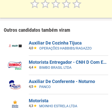
Outros candidatos também viram
Auxiliar De Cozinha Tijuca
4,0
OPERAÇÕES HABBIBS/RAGAZZO
Motorista Entregador - CNH D Com EAR - CD Guarulhos
4,4
BIMBO BRASIL LTDA
Auxiliar De Conferente - Noturno
4,5
PANCO
Motorista
4,3
MOINHO ESTRELA LTDA