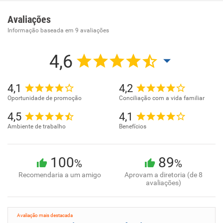
- Produção de outros tubos de ferro e aço
Avaliações
Informação baseada em
9
avaliações
4,6
4,1
4,2
Oportunidade de promoção
Conciliação com a vida familiar
4,5
4,1
Ambiente de trabalho
Benefícios
100
89
%
%
Recomendaria a um amigo
Aprovam a diretoria (de 8
avaliações)
Avaliação mais destacada