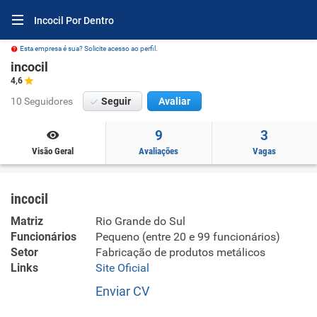
Incocil Por Dentro
Esta empresa é sua? Solicite acesso ao perfil.
incocil
4,6
10 Seguidores
Seguir
Avaliar
9
3
Visão Geral
Avaliações
Vagas
incocil
Matriz
Rio Grande do Sul
Funcionários
Pequeno (entre 20 e 99 funcionários)
Setor
Fabricação de produtos metálicos
Links
Site Oficial
Enviar CV