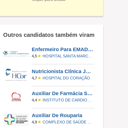
Outros candidatos também viram
Enfermeiro Para EMAD/EMAP - APS Santa Marcelina - Edital 199/2026
HOSPITAL SANTA MARCELINA
4,5
Nutricionista Clínica Júnior - Temporário
HOSPITAL DO CORAÇÃO
4,7
Auxiliar De Farmácia Satélites
INSTITUTO DE CARDIOLOGIA
4,4
Auxiliar De Rouparia
COMPLEXO DE SAÚDE DE SÃO BERNARDO DO CAMPO
4,9