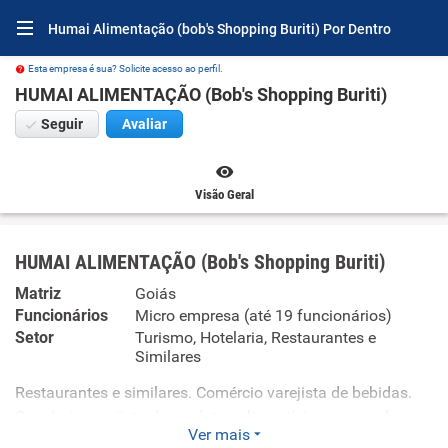
Humai Alimentação (bob's Shopping Buriti) Por Dentro
Esta empresa é sua? Solicite acesso ao perfil.
HUMAI ALIMENTAÇÃO (Bob's Shopping Buriti)
Seguir
Avaliar
Visão Geral
HUMAI ALIMENTAÇÃO (Bob's Shopping Buriti)
Matriz
Goiás
Funcionários
Micro empresa (até 19 funcionários)
Setor
Turismo, Hotelaria, Restaurantes e
Similares
Restaurantes e similares. Comércio varejista de bebidas.
Comércio varejista de produtos alimentícios em geral ou
Ver mais
especializado em produtos alimentícios não especificados