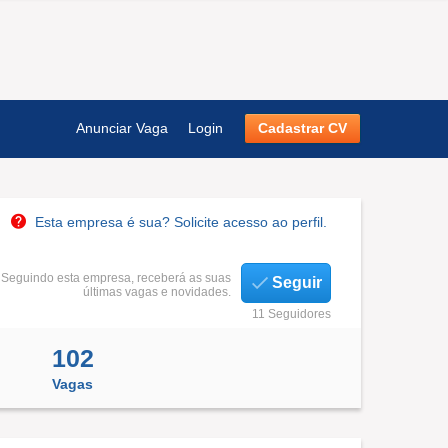
Anunciar Vaga
Login
Cadastrar CV
Esta empresa é sua? Solicite acesso ao perfil.
Seguindo esta empresa, receberá as suas
Seguir
últimas vagas e novidades.
11 Seguidores
102
Vagas