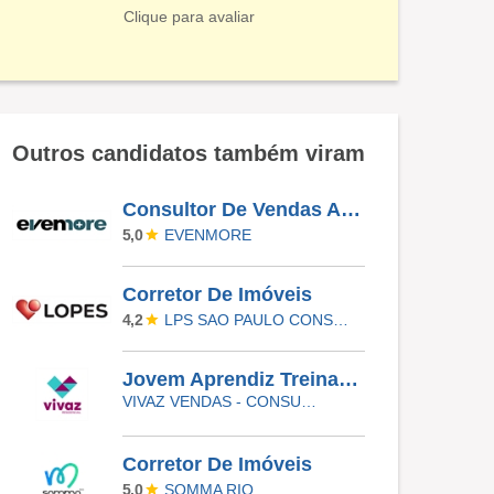
Clique para avaliar
Outros candidatos também viram
Consultor De Vendas Autônomo.
EVENMORE
5,0
Corretor De Imóveis
LPS SAO PAULO CONSULTORIA DE IMOVEIS LTDA
4,2
Jovem Aprendiz Treinamento E Desenvolvimento
VIVAZ VENDAS - CONSULTORIA IMOBILIARIA LTDA
Corretor De Imóveis
SOMMA RIO
5,0